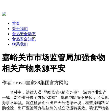
首页
关于我们
食品安全动态
食品安全知识
联系我们
嘉峪关市市场监管局加强食物
相关产物泉源平安
作者：royal皇家88集团官方网站
查抄中，法律人员“严酷监管+精准办事”，深切企业出产
一线，对企业开展全方位“体检”，既做到监管不缺位，又实现
办事不添乱。沉点检验企业出产天分连结环境，核查原辅料采
购检验、出厂查验等办理轨制的成立取运转实效。确保产物名