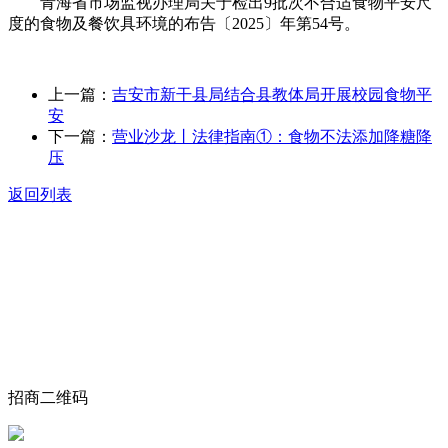
青海省市场监视办理局关于检出9批次不合适食物平安尺
度的食物及餐饮具环境的布告〔2025〕年第54号。
上一篇：
吉安市新干县局结合县教体局开展校园食物平
安
下一篇：
营业沙龙丨法律指南①：食物不法添加降糖降
压
返回列表
关于我们
食品安全动态
食品安全知识
联系我们
招商二维码