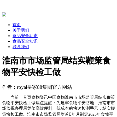
首页
关于我们
食品安全动态
食品安全知识
联系我们
淮南市市场监管局结实鞭策食
物平安快检工做
作者：royal皇家88集团官方网站
当前！首页食物资讯中国食物淮南市市场监管局结实鞭策
食物平安快检工做焦点提醒：为建牢食物平安防地，淮南市市
场监视办理局凭仗高效便利、低成本的快速检测手艺，结实鞭
策快检工做。淮南市市场监管局岁首年月制定2025年食物平