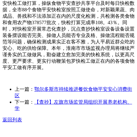
安快检工做打算，操纵食物平安查抄共享平台及时每日快检数
据，全市88个食物平安快检室按照工做使命，对新颖果蔬、肉
成品、兽残和不法添加正在内的尺度化检测，共检测各类食物
和食用农产物378577批次，快检打算完成率108。43％。同
时，对快检室开展常态化查抄，沉点查抄快检室设备设备设置
装备摆设能否完美、操做人员能否专业及格、操做流程能否规
范等问题，确保检测成果实正在客不雅，为人平易近群众吃的
安心、吃的供给保障。本年，淮南市市场监视办理局将继续严
谨务实的工做做风，勤奋建立愈加完美的快检系统，以更高尺
度、更严要求、更实行动鞭策包罗快检工做正在内的各项食物
平安工做有序开展。
上一篇：
鄂尔多斯市持续推进餐饮食物平安安心消费街
区
下一篇：
【查抄】左旗市场监管局组织开展养老机构、
学
返回列表
关于我们