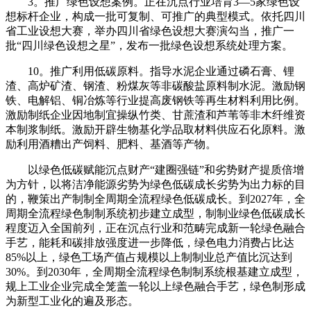
3。推广绿色设想案例。正在沉点行业培育3—5家绿色设
想标杆企业，构成一批可复制、可推广的典型模式。依托四川
省工业设想大赛，举办四川省绿色设想大赛演勾当，推广一
批“四川绿色设想之星”，发布一批绿色设想系统处理方案。
10。推广利用低碳原料。指导水泥企业通过磷石膏、锂
渣、高炉矿渣、钢渣、粉煤灰等非碳酸盐原料制水泥。激励钢
铁、电解铝、铜冶炼等行业提高废钢铁等再生材料利用比例。
激励制纸企业因地制宜操纵竹类、甘蔗渣和芦苇等非木纤维资
本制浆制纸。激励开辟生物基化学品取材料供应石化原料。激
励利用酒糟出产饲料、肥料、基酒等产物。
以绿色低碳赋能沉点财产“建圈强链”和劣势财产提质倍增
为方针，以将洁净能源劣势为绿色低碳成长劣势为出力标的目
的，鞭策出产制制全周期全流程绿色低碳成长。到2027年，全
周期全流程绿色制制系统初步建立成型，制制业绿色低碳成长
程度迈入全国前列，正在沉点行业和范畴完成新一轮绿色融合
手艺，能耗和碳排放强度进一步降低，绿色电力消费占比达
85%以上，绿色工场产值占规模以上制制业总产值比沉达到
30%。到2030年，全周期全流程绿色制制系统根基建立成型，
规上工业企业完成全笼盖一轮以上绿色融合手艺，绿色制形成
为新型工业化的遍及形态。