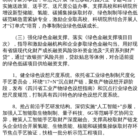
实施送政策、送手艺、送尺度公益办事。支撑高校和科研院所
增设新型储能、氢能、碳捕集操纵取封存、绿色制制等绿色低
碳范畴急需紧缺专业，激励企业取高校、科研院所结合开展人
才“订单式”培育，办事制制业绿色低碳成长。
（三）强化绿色金融支撑。落实《绿色金融支撑项目目
次》，指导和激励金融机构和企业参取绿色金融勾当。用好现
有省级现代化财产成长融资风险弥补资金池及“天府系列财产
贷”，通过“政银担”风险共担，贷款贴息等体例，对合适前提
的绿色低碳项目供给融资支撑。
1。健全绿色设想尺度系统。依托省工业绿色制制尺度化
手艺委员会，环绕“17+N”沉点财产链，聚焦产物设想开辟阶
段，发布《四川省工业产物绿色设想指南》和沉点行业绿色设
想尺度规范，打制具有四川特色的绿色设想尺度系统。
8。抢占前沿手艺研发结构。深切实施“人工智能+”步履，
加强人工智能取生物制制、量子科技、6G等范畴手艺协同立
异，鞭策人工智能手艺取财产深度融合。支撑高校取财产链龙
头企业结合开展氢能、生物质能、核能和碳捕集操纵取封存环
节焦点手艺验证，扶植一批分析示范工程项目。