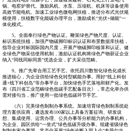
锅、电窑炉替代。激励风机、水泵、压缩机、机床等设备使用
高效节能电机。加速工业绿色微电网扶植，推进分布式光伏规
模使用，扶植数字化能碳办理平台，激励成长“光伏+储能”一
体化模式。
5。全面奉行绿色产物认证。鞭策绿色产物尺度、认证、
标识系统扶植，加强产物碳脚印标识认证和布景数据库扶植，
指导企业对标国际国内尺度，开展产物碳脚印核算和认证。健
全绿色产物采信使用机制，激励认证机构将绿色产物获证企业
纳入“同线同标同质”优选企业，扩大采信范畴。
9。推广先辈合用工艺手艺。依托四川数智化绿色化成长
推进核心，为企业供给绿色化转型赋能办事。用好“线上科创
通+线下科创岛”等办事平台，加快绿色手艺落地和财产化。发
布《四川省工业范畴绿色低碳手艺配备目次》，常态化举办供
需对接勾当，推广使用一批绿色低碳环节手艺。
（六）完美绿色制制办事系统。加速培育绿色制制系统处
理方案供应商，遴选发布100家以上具备方案征询、研发设
想、集成使用、运营办理、公共办事等分析能力的办事机构，
为企业、园区供给“一坐式”绿色低碳升级办事。组建省级绿色
制制专家办事团，常态化开展“绿色诊断入园入企”专题勾当，