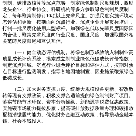
制制、碳排放核算等沉点范畴，制定绿色制制尺度规划，激励
龙头企业、行业协会、科研机构等多方参取绿色制制尺度制
定，每年鞭策制修订10项以上先辈尺度。加强尺度实施环境动
态评估和更新，按期面向沉点行业、沉点企业开展贯标培训，
打制一批尺度化使用典型标杆。加强绿色低碳先辈尺度国际国
内合做，鞭策先辈尺度向行业尺度、国度尺度，加强取国外相
关范畴尺度跟尾和互认互信。
（一）健全动态评估机制。将绿色制形成效纳入制制业高
质量成长评价系统，摸索成立制制业绿色低碳成长评价指数，
制定沉点区域、沉点行业绿色评价目标和评估方式，按期对焦
点目标进行监测阐发，指导各地因地制宜、因业施策鞭策绿色
低碳成长。
（二）加大财务支撑力度。统筹大规模设备更新、智改数
转等现有支撑政策，积极支撑合适前提的绿色制制财产项目。
落实节能节水环保、资本分析操纵、新能源等税费优惠政策。
实施碳市场能力提拔步履，提高碳排放数据质量办理和碳排放
配额清缴履约能力。优化财务金融互动政策，指导撬动金融本
钱、社会本钱投入。