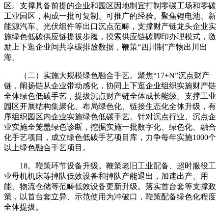
区。支撑具备前提的企业和园区因地制宜打制零碳工场和零碳
工业园区，构成一批可复制、可推广的经验。聚焦锂电池、新
能源汽车、光伏组件等出口沉点范畴，支撑财产链龙头企业实
施绿色低碳供应链提拔步履，摸索供应链碳脚印办理模式，激
励上下逛企业间共享碳排放数据，鞭策“四川制”产物出川出
海。
（二）实施大规模绿色融合手艺。聚焦“17+N”沉点财产
链，阐扬链从企业带动感化，协同上下逛企业组织实施财产链
全体绿色低碳手艺，提拔沉点财产链全体成长能级。支撑工业
园区开展结构集聚化、布局绿色化、链接生态化全体升级，有
序组织园区内企业实施绿色低碳手艺。针对沉点行业、沉点企
业实施全笼盖绿色诊断，挖掘实施一批数字化、绿色化、融合
化手艺项目，成立绿色低碳手艺项目库，力争每年实施1000个
以上绿色融合手艺项目。
18。鞭策环节设备升级。鞭策老旧工业配备、超时服役工
业母机机床等掉队低效设备和掉队产能退出，加速出产、用
能、物流仓储等范畴低效设备更新升级。落实首台套等支撑政
策，以首台套立异、示范使用为冲破口，鞭策配备绿色化程度
全体提拔。