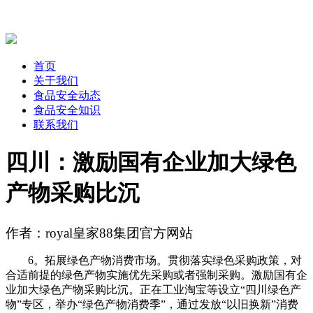
首页
关于我们
食品安全动态
食品安全知识
联系我们
四川：激励国有企业加大绿色
产物采购比沉
作者：royal皇家88集团官方网站
6。拓展绿色产物消费市场。贯彻落实绿色采购政策，对
合适前提的绿色产物实施优先采购或者强制采购。激励国有企
业加大绿色产物采购比沉。正在工业淘宝等设立“四川绿色产
物”专区，举办“绿色产物消费季”，通过发放“以旧换新”消费