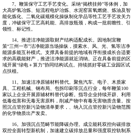
7。鞭策保守工艺手艺变化。采纳“揭榜挂帅”等体例，加
大高炉氢冶炼、短流程电炉冶炼、水泥窑富氧燃烧、炼油及智
能化炼化、二氧化碳规模化操纵制化学品等性工艺手艺攻关力
度，冲破保守工艺高耗能、高排放瓶颈，构成一批前瞻性、引
领性、标记性。
14。推进洁净能源取财产结构适配成长。因地制宜鞭
策“三州一市”洁净能源当场操纵，摸索水、风、光、氢等洁净
能源多能互补模式。支撑具备前提的地域有序衔接成长合适要
求的高载能财产，推进洁净能源就近消纳。正在具备前提的区
域开展“绿电＋算力”协同结构试点。持续抓好零碳工业园区试
点扶植。
11。加速洁净原辅材料替代。聚焦汽车、电子、木质家
具、工程机械、钢布局、包拆印刷等沉点行业，每年鞭策100
家以上企业开展原辅材料替代诊断。指导企业持续开辟、利用
低毒低害和无毒无害原料，削减产物中有毒无害物质含量。按
照沉点管控新污染物清单要求，、纳入沉点管控新污染物范围
的化学物质出产发卖。
16。加强沉点范畴节能降碳办理。成立能耗双控向碳排放
双控全面转型新机制，加速建立碳排放总量和强度双控轨制系