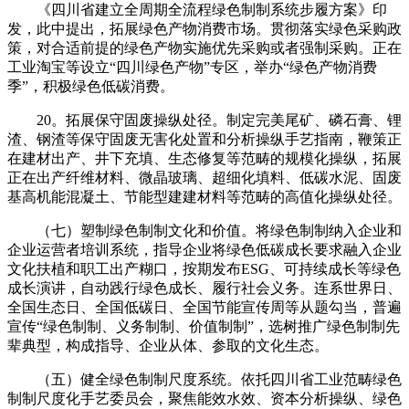
《四川省建立全周期全流程绿色制制系统步履方案》印
发，此中提出，拓展绿色产物消费市场。贯彻落实绿色采购政
策，对合适前提的绿色产物实施优先采购或者强制采购。正在
工业淘宝等设立“四川绿色产物”专区，举办“绿色产物消费
季”，积极绿色低碳消费。
20。拓展保守固废操纵处径。制定完美尾矿、磷石膏、锂
渣、钢渣等保守固废无害化处置和分析操纵手艺指南，鞭策正
在建材出产、井下充填、生态修复等范畴的规模化操纵，拓展
正在出产纤维材料、微晶玻璃、超细化填料、低碳水泥、固废
基高机能混凝土、节能型建建材料等范畴的高值化操纵处径。
（七）塑制绿色制制文化和价值。将绿色制制纳入企业和
企业运营者培训系统，指导企业将绿色低碳成长要求融入企业
文化扶植和职工出产糊口，按期发布ESG、可持续成长等绿色
成长演讲，自动践行绿色成长、履行社会义务。连系世界日、
全国生态日、全国低碳日、全国节能宣传周等从题勾当，普遍
宣传“绿色制制、义务制制、价值制制”，选树推广绿色制制先
辈典型，构成指导、企业从体、参取的文化生态。
（五）健全绿色制制尺度系统。依托四川省工业范畴绿色
制制尺度化手艺委员会，聚焦能效水效、资本分析操纵、绿色