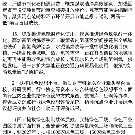
统，严酷节制化石能源消费，鞭策煤炭洁净高效操纵。加强固
定资产投资项目节能审查和碳排放评价，规范节能演讲编制行
为，聚焦沉点范畴和环节环节开展节能监察，遏制“两高一
低”项目盲目成长。
15。稳妥推进氢能财产化使用。摸索推进绿色氢氨醇一体
化、高炉富氢冶炼等手艺，鞭策省内氢基竖炉间接还原全钒钛
磁铁矿、富氢高炉冶炼、水泥氢焙烧等一批中试熟化项目扶
植。环绕高原地域电、热、氧等需求，正在具备前提的地域推
进可再生能源取氢能耦合成长，实现水风光当场制氢制氧、供
热发电。进一步扩大氢能正在交通范畴贸易化使用，鞭策“成
渝氢走廊”提质扩容。
2。扶植绿色设想平台。激励财产链龙头企业牵头整合高
校、科研院所、行业协会等资本，结合扶植绿色设想平台，面
向行业内企业供给绿色设想方式东西、数据库、征询等办事。
摸索成立沉点行业绿色设想评价系统，指导沉点企业开展绿色
设想评价并向社会自动公开评价成果。
（四）提拔绿色制制载体质效。实施绿色工场、绿色工业
园区提质扩面打算，全笼盖诊断提拔存量绿色工场和绿色工业
园区，到2027年，扶植1000家绿色工场、150家绿色工业园