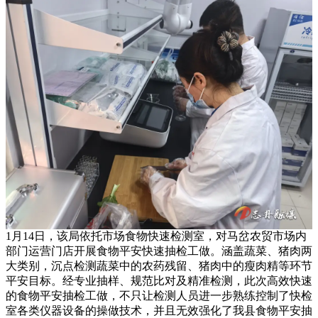
1月14日，该局依托市场食物快速检测室，对马岔农贸市场内
部门运营门店开展食物平安快速抽检工做。涵盖蔬菜、猪肉两
大类别，沉点检测蔬菜中的农药残留、猪肉中的瘦肉精等环节
平安目标。经专业抽样、规范比对及精准检测，此次高效快速
的食物平安抽检工做，不只让检测人员进一步熟练控制了快检
室各类仪器设备的操做技术，并且无效强化了我县食物平安抽