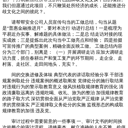
我们但愿通过此项目，不只鞭策处所经济的成长，还能推进分
歧文化之间的彼此？。
请帮帮安全公司人员宣传勾当的工做总结，勾当从题
是“普惠金融推进月”，要对本次行 动进行总结！一是梳理为
平易近办实事、解难题的具体做法；二是总 结走访对接的现
实成效；三是提炼出此次勾当中工做亮点和经验； 四是拾掇
可宣传推广的典型案例，精确全面反映工做。 工做总结内容
分为三个部门，别离是： （一）开展调研走访 应加大调研走
访力度，抓住春耕出产和复工复产的环节期间， 走企业、走
村落、走社区、走田间地头，充实？。
间的交换进修及体味 典型代表的讲话取经验分享 干部违
规案例取处分 违规案例的概述取阐发 党律处分的施行取结果
对违规行为的警示取教育意义 做风扶植取规律教育的强化 清
政清廉取远离的 违规吃喝、收礼、旅为的整治 加强规律教育
的路子取方式 深切贯彻全面从严治党取严正规律 从严治党要
求的贯彻落实 严正规律取义务处分的实施 监视形态的构成取
规律教育的加强 违及党。
审计过程中需要留意的一些事项 一、审计文书的时间挨
次的整个的审计流程。进修豪杰，树立准确的人生不雅、价值