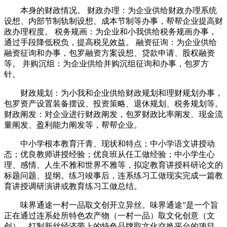
本身的财政情况。 财政办理：为企业供给财政办理系统
设想、内部节制轨制设想、成本节制等办事，帮帮企业提高财
政办理程度。 税务规画：为企业和小我供给税务规画办事，
通过手段降低税负，提高税见效益。 融资征询：为企业供给
融资征询和办事，包罗融资方案设想、贷款申请、股权融资
等。 并购沉组：为企业供给并购沉组征询和办事，包罗方
针。
财政规划：为小我和企业供给财政规划和理财规划办事，
包罗资产设置装备摆设、投资策略、退休规划、税务规划等。
财政阐发：对企业进行财政阐发，包罗财政比率阐发、现金流
量阐发、盈利能力阐发等，帮帮企业。
中小学根本教育汗青、现状和特点；中小学语文讲授动
态；优良教师讲授经验；优良班从任工做经验；中小学生心
理、感情、人生不雅和世界不雅等，拟定教育讲授科研论文的
标题问题、提纲。练习竣事后，连系练习工做现实完成一篇教
育讲授调研演讲或教育练习工做总结。
味界通途一村一品取文创开立异丝。味界通途”是一个旨
正在通过连系处所特色农产物（一村一品）取文化创意（文
创），打制新丝经济带上的特色品牌取文化交换平台的项目。