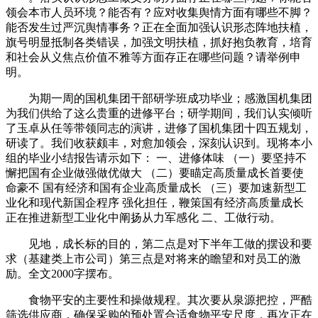
领会本市人员环境？能否有？应对收集舆情方面有哪些不脚？
能否发生过严沉舆情事务？正在全面加强认识形态阵地扶植，
旗号明显抵制各类错误，加强文明扶植，抓好抱负教育，培育
和社会从义焦点价值不雅等方面存正在哪些问题？请举例申
明。
为期一周的国机集团干部研学班成功毕业；感激国机集团
为我们供给了这么贵重的进修平台；研学期间，我们认实倾听
了玉卓从任等带领同志的演讲，进修了国机集团十四五规划，
研读了。我们收获颇丰，对愈加领会，深刻认识到。现将本小
组的毕业小结报告请示如下： 一、进修体味 （一）要坚持不
懈把国有企业做强做优做大 （二）要瞄定高质量成长首要使
命豪不 国有经济和国有企业高质量成长 （三）要加速新型工
业化和现代新国企程序 强化担任，鞭策国有经济高质量成长
正在推进新型工业化中阐扬从力军感化 二、工做行动。
见地，成长标的目的，第二点是对下半年工做的摆设和要
求（基建类上市公司）第三点是对将来的瞻望和对员工的激
励。全文2000字摆布。
食物平安的主要性和操做规程。其次要从泉源把控，严酷
筛选供应商，确保采购的预处置合适食物平安尺度，再次正在