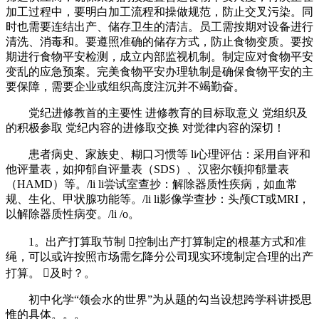
加工过程中，要明白加工流程和操做规范，防止交叉污染。同
时也需要连结出产、储存卫生的清洁。员工需按期对设备进行
清洗、消毒和。要遵照准确的储存方式，防止食物变质。要按
期进行食物平安检测，成立内部监视机制。制定应对食物平安
变乱的应急预案。完美食物平安办理轨制是确保食物平安的主
要保障，需要企业或组织高度注沉并不竭勤奋。
党纪进修教首的主要性 进修教育的目标取意义 党组织及
的积极参取 党纪内容的进修取交换 对觉律内容的深切！
患者病史、家族史、糊口习惯等 li心理评估：采用自评和
他评量表，如抑郁自评量表（SDS）、汉密尔顿抑郁量表
（HAMD）等。/li li尝试室查抄：解除器质性疾病，如血常
规、生化、甲状腺功能等。/li li影像学查抄：头颅CT或MRI，
以解除器质性病变。/li /o。
1。出产打算取节制 控制出产打算制定的根基方式和准
绳，可以或许按照市场需乞降分公司现实环境制定合理的出产
打算。 及时？。
初中化学“领会水的世界”为从题的勾当设想跨学科讲授思
惟的具体。。。