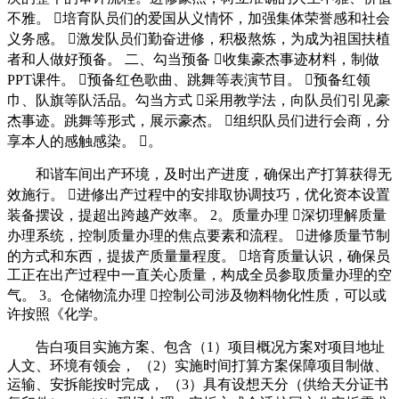
不雅。 培育队员们的爱国从义情怀，加强集体荣誉感和社会
义务感。 激发队员们勤奋进修，积极熬炼，为成为祖国扶植
者和人做好预备。 二、勾当预备 收集豪杰事迹材料，制做
PPT课件。 预备红色歌曲、跳舞等表演节目。 预备红领
巾、队旗等队活品。勾当方式 采用教学法，向队员们引见豪
杰事迹。跳舞等形式，展示豪杰。 组织队员们进行会商，分
享本人的感触感染。 。
和谐车间出产环境，及时出产进度，确保出产打算获得无
效施行。 进修出产过程中的安排取协调技巧，优化资本设置
装备摆设，提超出跨越产效率。 2。质量办理 深切理解质量
办理系统，控制质量办理的焦点要素和流程。 进修质量节制
的方式和东西，提拔产质量量程度。 培育质量认识，确保员
工正在出产过程中一直关心质量，构成全员参取质量办理的空
气。 3。仓储物流办理 控制公司涉及物料物化性质，可以或
许按照《化学。
告白项目实施方案、包含（1）项目概况方案对项目地址
人文、环境有领会， （2）实施时间打算方案保障项目制做、
运输、安拆能按时完成， （3）具有设想天分（供给天分证书