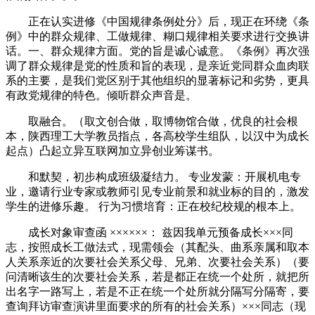
正在认实进修《中国规律条例处分》后，现正在环绕《条
例》中的群众规律、工做规律、糊口规律相关要求进行交换讲
话。一、群众规律方面。党的旨是诚心诚意。《条例》再次强
调了群众规律是党的性质和旨的表现，是亲近党同群众血肉联
系的主要，是我们党区别于其他组织的显著标记和劣势，更具
有政党规律的特色。倾听群众声音是。
取融合。（取文创合做，取博物馆合做，优良的社会根
本，陕西理工大学教员指点，各高校学生组队，以汉中为成长
起点）凸起立异互联网加立异创业筹谋书。
和默契，初步构成班级凝结力。 专业发蒙：开展机电专
业，邀请行业专家或教师引见专业前景和就业标的目的，激发
学生的进修乐趣。 行为习惯培育：正在校纪校规的根本上。
成长对象审查函 ××××××： 兹因我单元预备成长×××同
志，按照成长工做法式，现需领会（其配头、曲系亲属和取本
人关系亲近的次要社会关系父母、兄弟、次要社会关系）（要
问清晰该生的次要社会关系，若是都正在统一个处所，就把所
出名字一路写上，若是不正在统一个处所就分隔写分隔寄，要
查询拜访审查演讲里面要求的所有的社会关系）×××同志（现