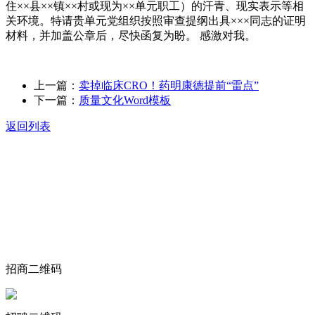
住××县××镇××村或现为××单元职工）的汗青、现实表示等相
关环境。特请贵单元党组织按照审查提纲出具×××同志的证明
材料，并加盖公章后，尽快函复为盼。 感激对我。
上一篇：
卖掉临床CRO！药明康德提前“雷点”
下一篇：
质量文化Word模板
返回列表
关于我们
食品安全动态
食品安全知识
联系我们
招商二维码