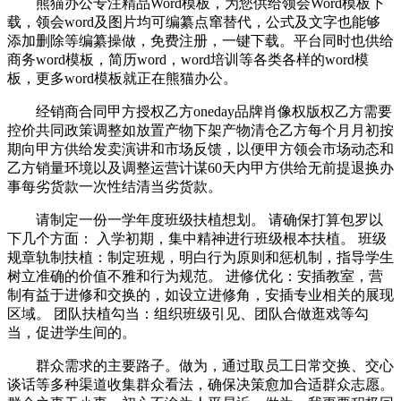
熊猫办公专注精品Word模板，为您供给领会Word模板下
载，领会word及图片均可编纂点窜替代，公式及文字也能够
添加删除等编纂操做，免费注册，一键下载。平台同时也供给
商务word模板，简历word，word培训等各类各样的word模
板，更多word模板就正在熊猫办公。
经销商合同甲方授权乙方oneday品牌肖像权版权乙方需要
控价共同政策调整如放置产物下架产物清仓乙方每个月月初按
期向甲方供给发卖演讲和市场反馈，以便甲方领会市场动态和
乙方销量环境以及调整运营计谋60天内甲方供给无前提退换办
事每劣货款一次性结清当劣货款。
请制定一份一学年度班级扶植想划。 请确保打算包罗以
下几个方面： 入学初期，集中精神进行班级根本扶植。 班级
规章轨制扶植：制定班规，明白行为原则和惩机制，指导学生
树立准确的价值不雅和行为规范。 进修优化：安插教室，营
制有益于进修和交换的，如设立进修角，安插专业相关的展现
区域。 团队扶植勾当：组织班级引见、团队合做逛戏等勾
当，促进学生间的。
群众需求的主要路子。做为，通过取员工日常交换、交心
谈话等多种渠道收集群众看法，确保决策愈加合适群众志愿。