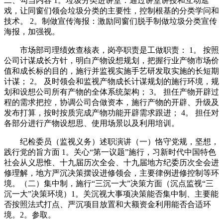
二、勾当内容 1。垃圾分类进讲堂：通过讲堂讲授和互动逛
戏，让同窗们领会垃圾分类的主要性，控制根基的分类学问和
技术。 2。制做宣传海报：激励同窗们脱手制做垃圾分类宣传
海报，加强视。
市场部司理绩效查核表，岗亭职责是工做职责： 1。 按照
公司计谋成长方针，明白产物设想规划，把握行业产物市场价
值和成长标的目的，施行并监视实施手艺研发取实施的长短期
计谋； 2。 及时领会和监视产物成长计谋规划的施行环境，规
划和设想公司所有产物的全体系统架构； 3。 担任产物开辟过
程的需求把控，协调公司合做资本，施行产物的开辟、升级及
发布打算，按时按质完成产物功能开辟需求跟进； 4。 担任对
各部分进行产物设想思、使用场景以及利用培训。
纪检委员（监视义务）述职演讲（一）恪守党规，坚想，
践行党的旨方面 1。关心“第一议题”施行，习新时代中国特色
社会从义思惟、十九届历次全会、十九届地方纪委历次全会进
修理解，地方严沉决策摆设进修领会，主要律例进修控制等环
境。（二）集中制，施行“三沉一大”决策方面（沉点监视“三
沉一大”决策环境）1。关沉视大事项决策能否集中制、主要能
否按照法式打点、严沉项目放置和大额资金利用能否合适环
境。2。参取。