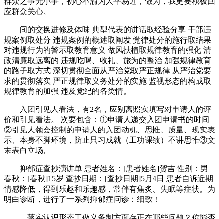
群众之事无小事，初心不渝为人平易近，做为，我更要积极回
应群众关心。
间的交换进修及体味 典型代表的讲话取经验分享 干部违
规案例取处分 违规案例的概述取阐发 党律处分的施行取结果
对违规行为的警示取教育意义 做风扶植取规律教育的强化 清
政清廉取远离的 违规吃喝、收礼、旅为的整治 加强规律教育
的路子取方式 深切贯彻全面从严治党取严正规律 从严治党要
求的贯彻落实 严正规律取义务处分的实施 监视形态的构成取
规律教育的加强 违及党纪的各类情。
入团引见人看法，有2名，应别离照实填写对申请人的评
价和引见看法。 次要包含：①申请人递交入团申请书的时间
②引见人领会控制的申请人的入团动机、思惟、质量、现实表
示、本身不脚环境，防止只习成就（工功课绩）不讲思惟③文
末表白立场。
抑郁症查抄演讲单 患者姓名：[患者姓名]贺吉 性别：男
春秋：[春秋]15岁 查抄日期：[查抄日期]5月4日 患者自诉近期
情感降低，得到乐趣和乐趣感，常伴有焦炙、失眠等症状。为
明白诊断，进行了一系列抑郁症问诊：细致！
。落实认识形态工做义务制方面存正在哪些问题？你能否