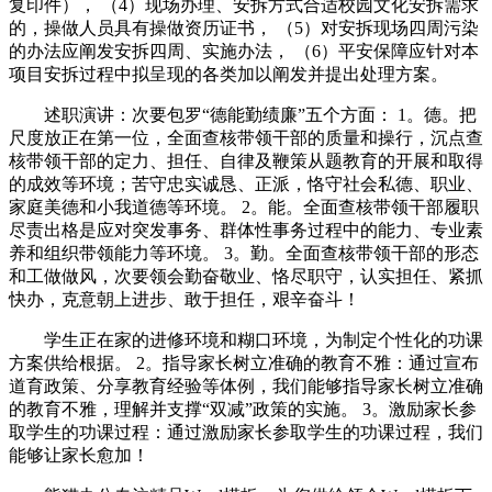
复印件）， （4）现场办理、安拆方式合适校园文化安拆需求
的，操做人员具有操做资历证书， （5）对安拆现场四周污染
的办法应阐发安拆四周、实施办法， （6）平安保障应针对本
项目安拆过程中拟呈现的各类加以阐发并提出处理方案。
述职演讲：次要包罗“德能勤绩廉”五个方面： 1。德。把
尺度放正在第一位，全面查核带领干部的质量和操行，沉点查
核带领干部的定力、担任、自律及鞭策从题教育的开展和取得
的成效等环境；苦守忠实诚恳、正派，恪守社会私德、职业、
家庭美德和小我道德等环境。 2。能。全面查核带领干部履职
尽责出格是应对突发事务、群体性事务过程中的能力、专业素
养和组织带领能力等环境。 3。勤。全面查核带领干部的形态
和工做做风，次要领会勤奋敬业、恪尽职守，认实担任、紧抓
快办，克意朝上进步、敢于担任，艰辛奋斗！
学生正在家的进修环境和糊口环境，为制定个性化的功课
方案供给根据。 2。指导家长树立准确的教育不雅：通过宣布
道育政策、分享教育经验等体例，我们能够指导家长树立准确
的教育不雅，理解并支撑“双减”政策的实施。 3。激励家长参
取学生的功课过程：通过激励家长参取学生的功课过程，我们
能够让家长愈加！