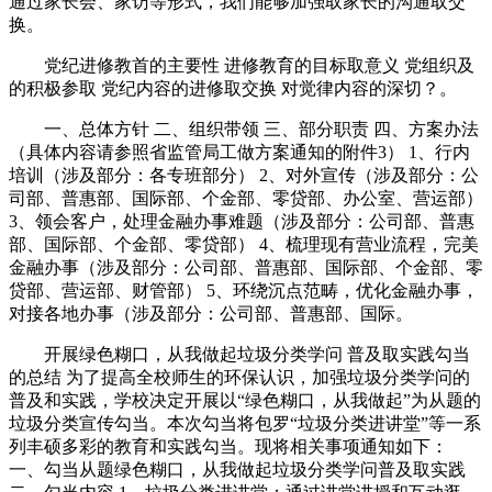
通过家长会、家访等形式，我们能够加强取家长的沟通取交
换。
党纪进修教首的主要性 进修教育的目标取意义 党组织及
的积极参取 党纪内容的进修取交换 对觉律内容的深切？。
一、总体方针 二、组织带领 三、部分职责 四、方案办法
（具体内容请参照省监管局工做方案通知的附件3） 1、行内
培训（涉及部分：各专班部分） 2、对外宣传（涉及部分：公
司部、普惠部、国际部、个金部、零贷部、办公室、营运部）
3、领会客户，处理金融办事难题（涉及部分：公司部、普惠
部、国际部、个金部、零贷部） 4、梳理现有营业流程，完美
金融办事（涉及部分：公司部、普惠部、国际部、个金部、零
贷部、营运部、财管部） 5、环绕沉点范畴，优化金融办事，
对接各地办事（涉及部分：公司部、普惠部、国际。
开展绿色糊口，从我做起垃圾分类学问 普及取实践勾当
的总结 为了提高全校师生的环保认识，加强垃圾分类学问的
普及和实践，学校决定开展以“绿色糊口，从我做起”为从题的
垃圾分类宣传勾当。本次勾当将包罗“垃圾分类进讲堂”等一系
列丰硕多彩的教育和实践勾当。现将相关事项通知如下：
一、勾当从题绿色糊口，从我做起垃圾分类学问普及取实践