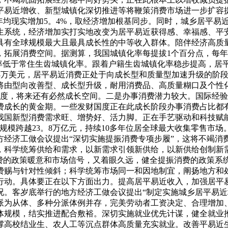
平易近增收、新型城镇化深切推进等将鞭策消费市场进一步扩容
现实增加5。4%，取经济增加根基同步。同时，城乡居平易近人均可
生系统，经济增加实打实地改变为居平易近获得感、幸福感、平
具有全球规模最大且最具成长性的中等收入群体。陪伴经济高质
展消费空间。据测算，我国城镇化率每提拔1个百分点，每年可新
化率低于常住生齿城镇化率。跟着户籍生齿城镇化率稳步提高，
。3万美元，居平易近消费正处于向成长型和质量型加速升级的阶
由型向改善型、成长型升级，耐用消费品、高质量糊口及个性化
程度，将来还有必然成长空间。二是办事消费潜力较大。国际经
消费成长的黄金期。一些发财国度正在此成长阶段办事消费占比
我国新型消费需求旺、增势好、活力脚。正在手艺驱动和科技赋
规模跨越23。8万亿元，持续10多年位居全球最大收集零售市场
方经济工做会议提出“深切实施提振消费专项步履”，这将不竭消
，科学统筹供给和需求，以新需求引领新供给，以新供给创制新
消费的政策暖意和市场信号，又着眼久远，健全提振消费的政策系
费赐与针对性倾斜；科学统筹市场同一和因地制宜，阐扬地方和
行动。具体要正在以下方面出力。提高居平易近收入，加强居平易
况。客岁底举行的地方经济工做会议提出“制定实施城乡居平易近
派为从体、多种分派体例并存，完美劳动者工资决定、合理增加
体规模，结实推进配合敷裕。深切实施就业优先计谋，健全就业
撑高校结业生、农人工等沉点群体高质量充实就业。改善平易近生