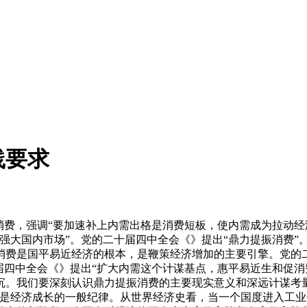
践要求
费，强调“要加速补上内需出格是消费短板，使内需成为拉动经
扶植强大国内市场”。党的二十届四中全会《》提出“鼎力提振消费
消费是国平易近经济的根本，是鞭策经济增加的主要引擎。党的二
届四中全会《》提出“扩大内需这个计谋基点，惠平易近生和促消
沉。我们要深刻认识鼎力提振消费的主要现实意义和深远计谋考
这是经济成长的一般纪律。从世界经济史看，当一个国度进入工