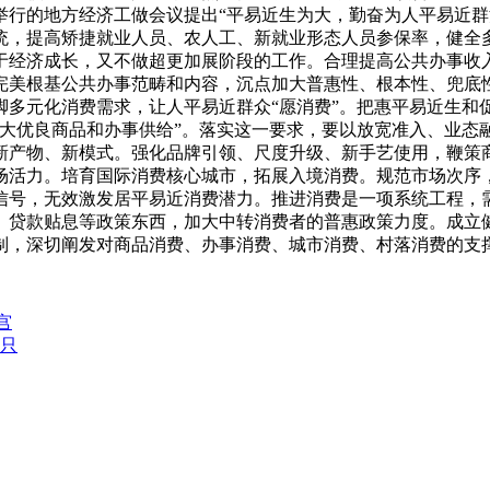
举行的地方经济工做会议提出“平易近生为大，勤奋为人平易近群
统，提高矫捷就业人员、农人工、新就业形态人员参保率，健全
于经济成长，又不做超更加展阶段的工作。合理提高公共办事收
完美根基公共办事范畴和内容，沉点加大普惠性、根本性、兜底
脚多元化消费需求，让人平易近群众“愿消费”。把惠平易近生和
扩大优良商品和办事供给”。落实这一要求，要以放宽准入、业态
新产物、新模式。强化品牌引领、尺度升级、新手艺使用，鞭策
场活力。培育国际消费核心城市，拓展入境消费。规范市场次序
信号，无效激发居平易近消费潜力。推进消费是一项系统工程，
、贷款贴息等政策东西，加大中转消费者的普惠政策力度。成立
制，深切阐发对商品消费、办事消费、城市消费、村落消费的支
宫
一只