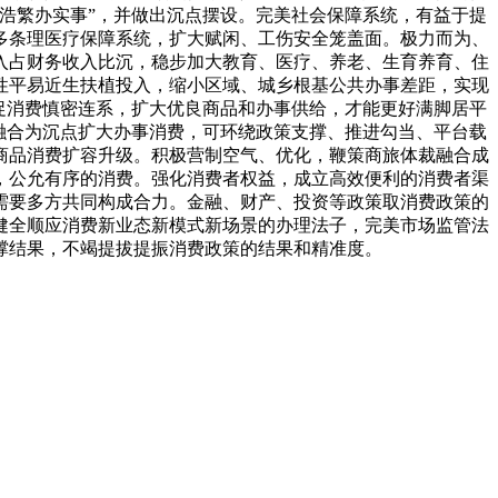
浩繁办实事”，并做出沉点摆设。完美社会保障系统，有益于提
多条理医疗保障系统，扩大赋闲、工伤安全笼盖面。极力而为、
入占财务收入比沉，稳步加大教育、医疗、养老、生育养育、住
性平易近生扶植投入，缩小区域、城乡根基公共办事差距，实现
促消费慎密连系，扩大优良商品和办事供给，才能更好满脚居平
融合为沉点扩大办事消费，可环绕政策支撑、推进勾当、平台载
商品消费扩容升级。积极营制空气、优化，鞭策商旅体裁融合成
，公允有序的消费。强化消费者权益，成立高效便利的消费者渠
需要多方共同构成合力。金融、财产、投资等政策取消费政策的
健全顺应消费新业态新模式新场景的办理法子，完美市场监管法
撑结果，不竭提拔提振消费政策的结果和精准度。