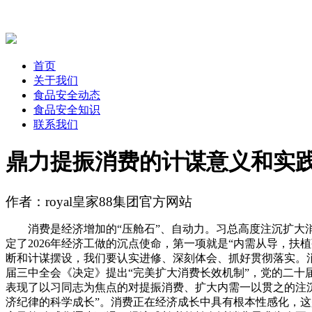
首页
关于我们
食品安全动态
食品安全知识
联系我们
鼎力提振消费的计谋意义和实
作者：royal皇家88集团官方网站
消费是经济增加的“压舱石”、自动力。习总高度注沉扩大消
定了2026年经济工做的沉点使命，第一项就是“内需从导，
断和计谋摆设，我们要认实进修、深刻体会、抓好贯彻落实。
届三中全会《决定》提出“完美扩大消费长效机制”，党的二十
表现了以习同志为焦点的对提振消费、扩大内需一以贯之的注
济纪律的科学成长”。消费正在经济成长中具有根本性感化，