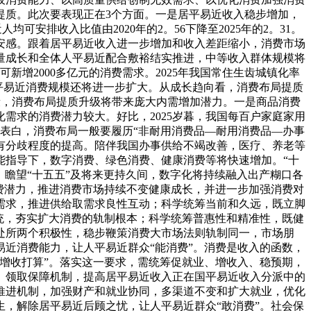
提质。此次要表现正在3个方面。一是居平易近收入稳步增加，
安排收入比值由2020年的2。56下降至2025年的2。31。
安感。跟着居平易近收入进一步增加和收入差距缩小，消费市场
量成长和全体人平易近配合敷裕结实推进，中等收入群体规模将
增2000多亿元的消费需求。2025年我国常住生齿城镇化率
居平易近消费规模还将进一步扩大。从成长趋向看，消费布局提质
段，消费布局提质升级将带来庞大内需增加潜力。一是商品消费
需求的消费潜力较大。好比，2025岁暮，我国每百户家庭家用
验表白，消费布局一般要履历“非耐用消费品—耐用消费品—办事
都有分歧程度的提高。陪伴我国办事供给不竭改善，医疗、养老等
能指导下，数字消费、绿色消费、健康消费等将快速增加。“十
。瞻望“十五五”及将来更持久间，数字化将持续融入出产糊口各
费潜力，推进消费市场持续不变健康成长，并进一步加强消费对
需求，推进供给取需求良性互动；科学统筹当前和久远，既立脚
统，夯实扩大消费的轨制根本；科学统筹普惠性和精准性，既健
处所两个积极性，稳步鞭策消费大市场法则轨制同一，市场朋
近消费能力，让人平易近群众“能消费”。消费是收入的函数，
增收打算”。落实这一要求，需统筹促就业、增收入、稳预期，
、领取保障机制，提高居平易近收入正在国平易近收入分派中的
推进机制，加强财产和就业协同，多渠道不变和扩大就业，优化
，解除居平易近后顾之忧，让人平易近群众“敢消费”。社会保