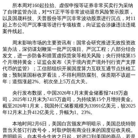
所本周对160起拉抬、虚假申报等证券非常买卖行为采纳
了自律监管办法，对*ST正平等非常波动退市风险警示股票，
以及国晟科技、天普股份等严沉非常波动股票进行沉点，对11
起上市公司严沉事项等进行专项核查，向证监会涉嫌违法违规
案件线起。
周末影响市场的主要资讯有：国常会研究推进无效投资政
策办法，深切谋划鞭策一批严沉项目、严沉工程；八部分结合
发文，进一步防备和措置虚拟货泉等相关风险；央行持续第15
个月增持黄金；证监会发布《关于境内资产境外刊行资产支撑
代币的监管》；工信部组织开展国度算力互联互通节点扶植工
做；预制菜国标收罗看法，不得利用防腐剂、保质期不该超一
年；道指涨超2%、初次坐上5万点大关。
央行发布数据，中国2026年1月末黄金储蓄报7419万盎
司，2025年12月末为7415万盎司，为持续第15个月增持黄金。
截至2026年1月末，我国外汇储蓄规模为33991亿美元，较2025
年12月末上升412亿美元，升幅为1。23%。
本地时间2月6日，美国白宫颁发声明暗示，美国总统特朗
普当天签订行政号令，对取伊朗有商业往来的国度征收关税。
声明暗示，自本号令生效之日起，对进口到美国的商品，若是