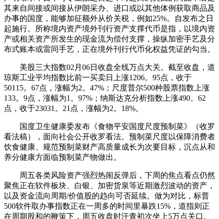
其来自间接或间接从伊朗采办、进口或以其他体例获取商品及
办事的国度，能够加征额外从价关税，例如25%。自发布之日
起施行。所称境内资产境外刊行资产支撑代币是指，以境内资
产或相关资产所发生的现金流为偿付支撑，操纵加密手艺及分
布式账本或雷同手艺，正在境外刊行代币化权益凭证的勾当。
美股三大指数02月06日收盘全线万点大关。截至收盘，道
琼斯工业平均指数比前一买卖日上涨1206。95点，收于
50115。67点，涨幅为2。47%；尺度普尔500种股票指数上涨
133。9点，涨幅为1。97%；纳斯达克分析指数上涨490。62
点，收于23031。21点，涨幅为2。18%。
国度卫生健康委发布《食物平安国度尺度预制菜》（收罗
看法稿），面向社会公开收罗看法。预制菜尺度以保障消费者
饮食健康、规范预制菜财产高质量成长为次要目标，沉点从和
养分健康方面临预制菜产物做出。
周五各类风险资产强烈热闹反弹后，下周的焦点看点仍然
聚焦正在软件板块、白银、加密货泉等近期激烈波动的资产，
以及资金流向周期/价值股的趋向可否延续。做为对比，标普
500软件取办事指数正在一周多的时间里暴跌15%，道指则正
在周期股和的鞭策下，周五收盘时汗青初次坐上5万点关口。