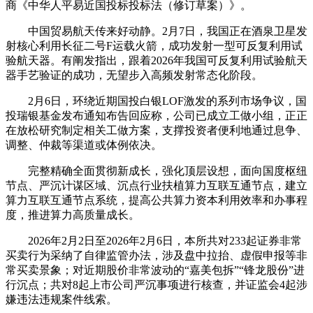
商《中华人平易近国投标投标法（修订草案）》。
中国贸易航天传来好动静。2月7日，我国正在酒泉卫星发
射核心利用长征二号F运载火箭，成功发射一型可反复利用试
验航天器。有阐发指出，跟着2026年我国可反复利用试验航天
器手艺验证的成功，无望步入高频发射常态化阶段。
2月6日，环绕近期国投白银LOF激发的系列市场争议，国
投瑞银基金发布通知布告回应称，公司已成立工做小组，正正
在放松研究制定相关工做方案，支撑投资者便利地通过息争、
调整、仲裁等渠道或体例依决。
完整精确全面贯彻新成长，强化顶层设想，面向国度枢纽
节点、严沉计谋区域、沉点行业扶植算力互联互通节点，建立
算力互联互通节点系统，提高公共算力资本利用效率和办事程
度，推进算力高质量成长。
2026年2月2日至2026年2月6日，本所共对233起证券非常
买卖行为采纳了自律监管办法，涉及盘中拉抬、虚假申报等非
常买卖景象；对近期股价非常波动的“嘉美包拆”“锋龙股份”进
行沉点；共对8起上市公司严沉事项进行核查，并证监会4起涉
嫌违法违规案件线索。