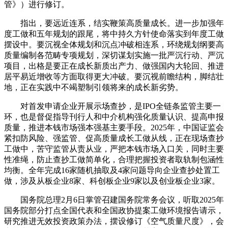
管》）进行修订。
指出，要远近连系，结实鞭策高质量成长。进一步加强年
度工做和五年规划的跟尾，将中持久方针使命落实到年度工做
摆设中。要沉视全体规划和沉点冲破相连系，环绕规划纲要高
质量编制各范畴专项规划，深切谋划实施一批严沉行动、严沉
项目，出格是要正在成长新质出产力、做强国内大轮回、推进
居平易近增收等方面取得更大冲破。要沉视前瞻结构，脚结壮
地，正在实践中不竭塑制引领将来的成长新劣势。
对首发申请企业开展示场查抄，是IPO全链条监管主要一
环，也是督促指导刊行人和中介机构强化质量认识、提高申报
质量，推进本钱市场强本强基主要手段。2025年，中国证监会
紧扣防风险、强监管、促高质量成长工做从线，正在现场查抄
工做中，苦守监管从责从业，严把本钱市场入口关，同时主要
性准绳，防止查抄工做简单化，合理把握投资者取轨制包涵性
均衡。全年完成16家随机抽取及4家问题导向企业查抄处置工
做，涉及从板企业8家、科创板企业9家以及创业板企业3家。
国务院总理2月6日掌管召建国务院常务会议，听取2025年
国务院部分打点全国代表和全国政协提案工做环境报告请示，
研究推进无效投资政策办法，摆设修订《空气质量尺度》，会