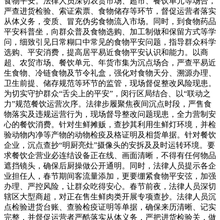
食物平安。法律人员深切农贸市场、超市、餐饮单元等场合，
严查进货检验、索证索票、食物储存等环节，督促运营者落实
从体义务，变质、冒充伪劣食物流入市场。同时，到食物药品
平安科普坐，向群众普及食物选购、加工制做和保留方式等学
问，细致引见日常糊口中常见的食物平安问题，指导群众科学
选购、平安消费，提高居平易近食物平安认识和能力。以商
超、农贸市场、餐饮单元、年货市集为沉点场合，严查平易近
生食物、冷链食物及节令礼盒，强化对食物天分、溯源办理、
卫生前提、储存规范等环节的监管，现场督促整改风险现患。
为切实守护群众“舌尖上的平安”，闵行区局结合、以“联动之
力”规范餐饮运营次序。法律步履聚焦夜间沉点时段，严售食
物落实及违规运营行为，现场督导整改问题现患，全力营制安
心的餐饮消费。针对生鲜摊贩，查抄其利用生鲜灯环境，并检
验动物内净等产物的动物检疫及格证明及相货单据。针对餐饮
企业，沉点查抄“明厨亮灶”摄像头的安拆及及时运转环境。要
求餐饮企营业必连结设备正在线、画面清晰，不得有任何物品
遮挡镜头，确保后厨操做公开通明。同时，法律人员提示各企
业担任人，春节期间客流量添加，更要绷紧食物平安弦，加强
办理、严控风险，让群众吃得安心。春节前夜，法律人员深切
辖区大型商超，对正在售生鲜肉类开展专项查抄。法律人员沉
点检验进货台账、查验检疫证明等单据，确保来历清晰、记实
完整，并督促运营者严酷落实从体义务，严把进货检验关，做