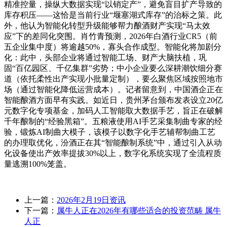
精准控量，操纵大数据实现“以销定产”，避免盲目扩产导致的
库存积压——这恰是当前行业“堰塞湖式库存”的治标之策。此
外，他认为智能化转型升级能够帮力酿酒财产实现“马太效
应”下的差同化突围。肖竹青预测，2026年白酒行业CR5（前
五企业集中度）将逾越50%，寡头合作成型。智能化将加剧分
化：此中，头部企业将通过智能工场、财产大脑扶植，巩
固“百亿园区、千亿集群”劣势；中小企业要么深耕潮饮细分赛
道（依托柔性出产实现小批量定制），要么聚焦区域按照地市
场（通过智能化降低运营成本）。记者留意到，中国酒企正在
智能酿酒方面早有实践。如近日，贵州茅台颁布发表设立20亿
元数字化专项基金，加码人工智能取大数据手艺，旨正在破解
千年酿制的“经验黑箱”。五粮液使用AI手艺采集制曲专家的经
验，锻炼AI制曲大模子，该模子以数字化手艺辅帮制曲工艺
的办理取优化，汾酒正在其“智能酿制系统”中，通过引入从动
化设备使出产效率提拔30%以上，数字化系统实现了全流程质
量逃溯100%笼盖。
上一篇：
2026年2月19日资讯
下一篇：
属牛人正在2026年有哪些适合的投资范畴 属牛
人正