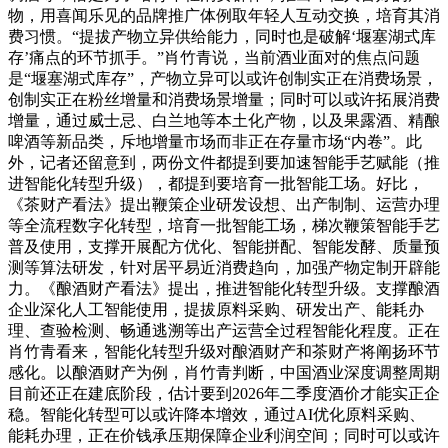
物，用喜闻乐见的品牌推广体例取年轻人互动交换，培育其消
费习惯。“提拔产物立异供给能力，同时也是破解‘堰塞湖式库
存’痛点的环节抓手。”肖竹青说，当前酒业面对的焦点问题
是“堰塞湖式库存”，产物立异可以或许创制实正在消费场景，
创制实正在粉丝增量和消费场景增量；同时可以或许拓展消费
增量，通过威士忌、白兰地等本土化产物，以及果露酒、精酿
啤酒等新品类，斥地增量市场而非正在存量市场“内卷”。此
外，记者还留意到，两份文件都提到要加速智能手艺赋能（推
进智能化转型升级），都提到要培育一批智能工场。好比，
《茶财产看法》提出鞭策企业研发设想、出产制制、运营办理
等全流程数字化转型，培育一批智能工场，梯次鞭策智能手艺
普及使用，支撑开展配方优化、智能拼配、智能发酵、质量预
测等算法研发，针对居平易近消费趋向，加强产物定制开辟能
力。《酿酒财产看法》提出，推进智能化转型升级。支撑酿酒
企业深化人工智能使用，提拔原料采购、研发出产、能耗办
理、查验检测、畅通逃溯等出产运营全过程智能化程度。正在
肖竹青看来，智能化转型升级对酿酒财产和茶财产将阐扬环节
感化。以酿酒财产为例，肖竹青判断，中国酒业深度调整周期
目前还正在建底阶段，估计要到2026年二季度酒价才能实正企
稳。智能化转型可以或许降本增效，通过AI优化原料采购、
能耗办理，正在价钱承压期保障企业利润空间；同时可以或许