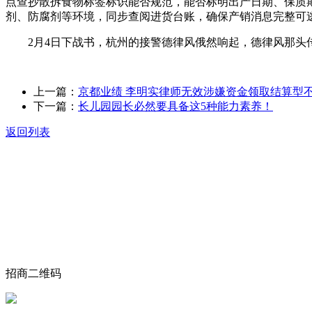
点查抄散拆食物标签标识能否规范，能否标明出产日期、保质
剂、防腐剂等环境，同步查阅进货台账，确保产销消息完整可
2月4日下战书，杭州的接警德律风俄然响起，德律风那头传来
上一篇：
京都业绩 李明实律师无效涉嫌资金领取结算型
下一篇：
长儿园园长必然要具备这5种能力素养！
返回列表
关于我们
食品安全动态
食品安全知识
联系我们
招商二维码