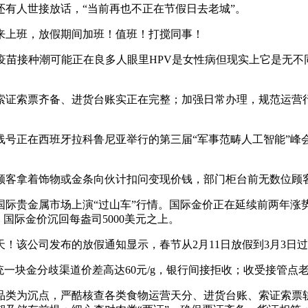
有人世接放话，“当前再也不正在节假日去老城”。
来上班，放假期间加班！值班！打搅同事！
苗接种潮可能正在良多人眼里HPV是女性病但现实上它是无不同
证索票齐备、进货台账实正在完整；加强日常办理，规范运营行
正在西班牙拉科鲁尼亚举行的第三届“军事范畴人工智能”峰会就
客拿着饰物或金条向伙计扣问变现价钱，部门柜台前无数位顾
际贵金属市场上演“过山车”行情。国际金价正在延续前两年涨势
国际金价沉回每盎司5000美元之上。
该公司发布的放假通知显示，春节从2月11日放假到3月3日过
块金分歧渠道价差高达60元/g，银行间接拒收；收受接管点
为沉点，严酷核查各类食物运营天分、进货台账、索证索票轨