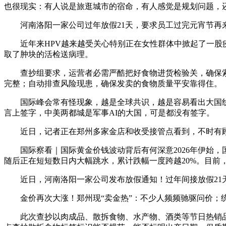
也很现实：有人说是旅逛城市的宿命，有人感觉是规划问题，还
河南洛阳一家公司过年放假21天，要求员工过完元宵节再
近年来HPV越来越受关心特别正在女性群体中掀起了一股疫
取了肿块的活检送病理。
查抄组要求，运营者必需严酷把好食物进货检验关，确保索
完整；自动排查风险现患，确保发卖的食物质量平安靠得住。
国际峰会常有怪现象，越是全球共识，越是容易看出大国线号
言上签字，中美两都城是军事AI的大国，可是都没有签字。
近日，记者正在郑州多家金店和收受接管点看到，不时有顾
国际察看｜国际黄金价钱波动背后有何深意2026年伊始，国
随后正在短短数日内大幅跳水，累计跌幅一度跨越20%。目前，
近日，河南洛阳一家公司发布放假通知！过年间接放假21天！
金价再次大涨！郑州现“卖金热”：不少人频频驰驱问价；统一
此次查抄以肉成品、散拆食物、水产物、酒类等节日热销品类