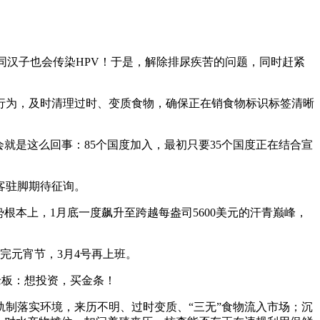
汉子也会传染HPV！于是，解除排尿疾苦的问题，同时赶紧
为，及时清理过时、变质食物，确保正在销食物标识标签清晰
是这么回事：85个国度加入，最初只要35个国度正在结合宣
客驻脚期待征询。
根本上，1月底一度飙升至跨越每盎司5600美元的汗青巅峰，
完元宵节，3月4号再上班。
老板：想投资，买金条！
制落实环境，来历不明、过时变质、“三无”食物流入市场；沉