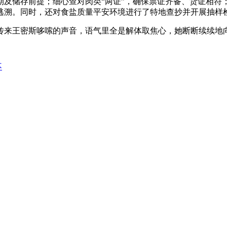
期及储存前提；细心查对肉类“两证”，确保票证齐备、货证相符
逃溯。同时，还对食盐质量平安环境进行了特地查抄并开展抽样
王密斯哆嗦的声音，语气里全是解体取焦心，她断断续续地向诉
不