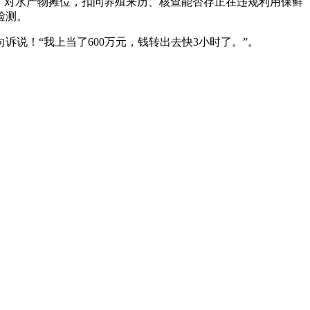
；对水产物摊位，扣问养殖来历、核查能否存正在违规利用保鲜
检测。
说！“我上当了600万元，钱转出去快3小时了。”。