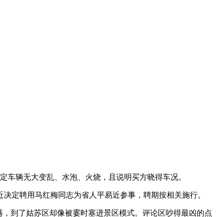
商定车辆无大变乱、水泡、火烧，且说明买方晓得车况。
近决定聘用马红梅同志为省人平易近参事，聘期按相关施行。
荡，到了姑苏区却像被霎时塞进景区模式。评论区吵得最凶的点