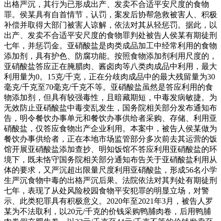
出格严沉，其行为已形成出产、发卖不合适平安尺度的食物
罪。侯某具有自首情节，认罚，案发后协帮急救被害人、积极
补偿并取得大部门被害人谅解，依法对其从轻惩罚。据此，以
出产、发卖不合适平安尺度的食物罪判处被告人侯某有期徒刑
七年，并惩罚金。亚硝酸盐是肉类成品加工中经常利用的食物
添加剂，具有护色、防腐功能。按照食物添加剂利用尺度的，
亚硝酸盐答应正在腌腊肉、酱卤肉等八类肉成品中利用，最大
利用量为0。15克/千克，正在分歧肉成品中的最大残留量为30
毫克/千克至70毫克/千克不等。亚硝酸盐虽然是答应利用的食
物添加剂，但具有较强毒性，且暗藏期短，中毒发病敏捷。为
无效防止亚硝酸盐中毒变乱发生，国务院相关部分发布通知布
告，明令餐饮办事单元和餐饮办事供给者采购、存储、利用亚
硝酸盐，仅答应食物出产企业利用。本案中，被告人侯某做为
餐饮办事供给者，正在本地市场监管部分多次前去其运营的饭
馆开展亚硝酸盐添加查抄、明知饭馆不答应利用亚硝酸盐的环
境下，既未恪守国务院相关部分通知布告关于亚硝酸盐利用从
体的要求，又严沉超出限量尺度利用亚硝酸盐，形成56名小学
生严沉食物中毒的出格严沉后果。法院依法对其判处有期徒刑
七年，表现了从处风险校园食物平安犯罪的明显立场，对警
示、此类犯罪具有积极意义。2020年至2021年3月，被告人罗
某为不法取利，以20元/千克的价钱采购鸭脯肉卷，后用鸭脯