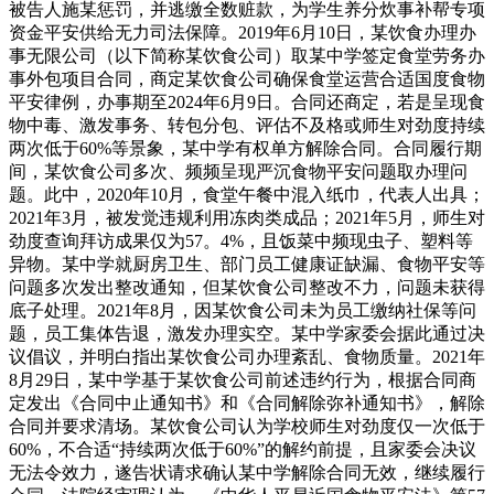
被告人施某惩罚，并逃缴全数赃款，为学生养分炊事补帮专项
资金平安供给无力司法保障。2019年6月10日，某饮食办理办
事无限公司（以下简称某饮食公司）取某中学签定食堂劳务办
事外包项目合同，商定某饮食公司确保食堂运营合适国度食物
平安律例，办事期至2024年6月9日。合同还商定，若是呈现食
物中毒、激发事务、转包分包、评估不及格或师生对劲度持续
两次低于60%等景象，某中学有权单方解除合同。合同履行期
间，某饮食公司多次、频频呈现严沉食物平安问题取办理问
题。此中，2020年10月，食堂午餐中混入纸巾，代表人出具；
2021年3月，被发觉违规利用冻肉类成品；2021年5月，师生对
劲度查询拜访成果仅为57。4%，且饭菜中频现虫子、塑料等
异物。某中学就厨房卫生、部门员工健康证缺漏、食物平安等
问题多次发出整改通知，但某饮食公司整改不力，问题未获得
底子处理。2021年8月，因某饮食公司未为员工缴纳社保等问
题，员工集体告退，激发办理实空。某中学家委会据此通过决
议倡议，并明白指出某饮食公司办理紊乱、食物质量。2021年
8月29日，某中学基于某饮食公司前述违约行为，根据合同商
定发出《合同中止通知书》和《合同解除弥补通知书》，解除
合同并要求清场。某饮食公司认为学校师生对劲度仅一次低于
60%，不合适“持续两次低于60%”的解约前提，且家委会决议
无法令效力，遂告状请求确认某中学解除合同无效，继续履行