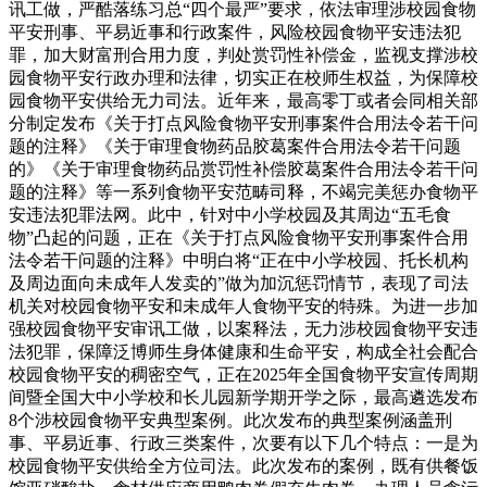
讯工做，严酷落练习总“四个最严”要求，依法审理涉校园食物
平安刑事、平易近事和行政案件，风险校园食物平安违法犯
罪，加大财富刑合用力度，判处赏罚性补偿金，监视支撑涉校
园食物平安行政办理和法律，切实正在校师生权益，为保障校
园食物平安供给无力司法。近年来，最高零丁或者会同相关部
分制定发布《关于打点风险食物平安刑事案件合用法令若干问
题的注释》《关于审理食物药品胶葛案件合用法令若干问题
的》《关于审理食物药品赏罚性补偿胶葛案件合用法令若干问
题的注释》等一系列食物平安范畴司释，不竭完美惩办食物平
安违法犯罪法网。此中，针对中小学校园及其周边“五毛食
物”凸起的问题，正在《关于打点风险食物平安刑事案件合用
法令若干问题的注释》中明白将“正在中小学校园、托长机构
及周边面向未成年人发卖的”做为加沉惩罚情节，表现了司法
机关对校园食物平安和未成年人食物平安的特殊。为进一步加
强校园食物平安审讯工做，以案释法，无力涉校园食物平安违
法犯罪，保障泛博师生身体健康和生命平安，构成全社会配合
校园食物平安的稠密空气，正在2025年全国食物平安宣传周期
间暨全国大中小学校和长儿园新学期开学之际，最高遴选发布
8个涉校园食物平安典型案例。此次发布的典型案例涵盖刑
事、平易近事、行政三类案件，次要有以下几个特点：一是为
校园食物平安供给全方位司法。此次发布的案例，既有供餐饭