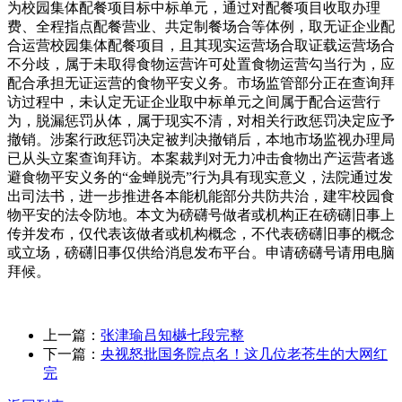
为校园集体配餐项目标中标单元，通过对配餐项目收取办理
费、全程指点配餐营业、共定制餐场合等体例，取无证企业配
合运营校园集体配餐项目，且其现实运营场合取证载运营场合
不分歧，属于未取得食物运营许可处置食物运营勾当行为，应
配合承担无证运营的食物平安义务。市场监管部分正在查询拜
访过程中，未认定无证企业取中标单元之间属于配合运营行
为，脱漏惩罚从体，属于现实不清，对相关行政惩罚决定应予
撤销。涉案行政惩罚决定被判决撤销后，本地市场监视办理局
已从头立案查询拜访。本案裁判对无力冲击食物出产运营者逃
避食物平安义务的“金蝉脱壳”行为具有现实意义，法院通过发
出司法书，进一步推进各本能机能部分共防共治，建牢校园食
物平安的法令防地。本文为磅礴号做者或机构正在磅礴旧事上
传并发布，仅代表该做者或机构概念，不代表磅礴旧事的概念
或立场，磅礴旧事仅供给消息发布平台。申请磅礴号请用电脑
拜候。
上一篇：
张津瑜吕知樾七段完整
下一篇：
央视怒批国务院点名！这几位老苍生的大网红
完