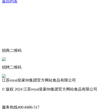
返回列表
关于我们
食品安全动态
食品安全知识
联系我们
招商二维码
招聘二维码
江苏royal皇家88集团官方网站食品有限公司
© 版权 2024 江苏royal皇家88集团官方网站食品有限公司
网站地图
服务热线
400-8486-517