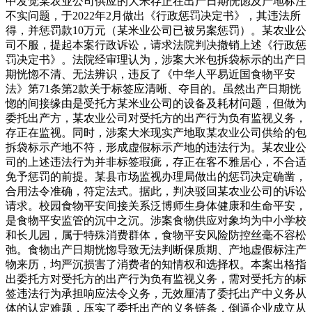
中发觉某农业公司供应的大米存正在出产日期恍惚及产地标注
不实问题，于2022年2月做出《行政惩罚决定书》，其违法所
得，并惩罚款10万元（某米业公司已被另案惩罚）。某农业公
司不服，提起本案行政诉讼，请求法院判决撤销上述《行政惩
罚决定书》。法院经审理认为，涉案大米包拆袋标示的出产日
期恍惚不清、无法辨识，违反了《中华人平易近国食物平安
法》第71条第2款关于标签应清晰、夺目的。虽然出产日期恍
惚的间接缘由是受托方某米业公司的设备及耗材问题，但做为
委托出产方，某农业公司对受托方的出产行为负有监视义务，
存正在监视。同时，涉案大米现实产地取某农业公司供给的包
拆袋标示产地不符，形成虚假标示产地的违法行为。某农业公
司的上述违法行为并非标签瑕疵，存正在客不雅居心，不合适
免予惩罚的前提。某县市场监视办理局做出的惩罚决定确凿，
合用法令准确，符定法式。据此，判决驳回某农业公司的诉讼
请求。校园食物平安间接关系泛博师生身体健康和生命平安，
是食物平安监管的沉中之沉。涉案食物供应对象均为中小学校
和长儿园，属于特殊消费群体，食物平安风险防控丝毫不容松
弛。食物出产日期恍惚导致无法判断保质期、产地虚假标注产
物来历，均严沉损害了消费者的知情权和选择权。本案出格指
出委托方对受托方的出产行为负有监视义务，需对受托方的标
签违法行为承担响应法令义务，无效厘清了委托出产中义务从
体的认定难题，压实了委托出产的义务链条，倒逼企业成立从