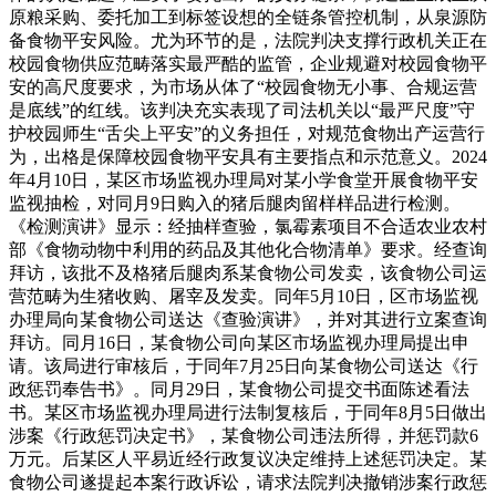
原粮采购、委托加工到标签设想的全链条管控机制，从泉源防
备食物平安风险。尤为环节的是，法院判决支撑行政机关正在
校园食物供应范畴落实最严酷的监管，企业规避对校园食物平
安的高尺度要求，为市场从体了“校园食物无小事、合规运营
是底线”的红线。该判决充实表现了司法机关以“最严尺度”守
护校园师生“舌尖上平安”的义务担任，对规范食物出产运营行
为，出格是保障校园食物平安具有主要指点和示范意义。2024
年4月10日，某区市场监视办理局对某小学食堂开展食物平安
监视抽检，对同月9日购入的猪后腿肉留样样品进行检测。
《检测演讲》显示：经抽样查验，氯霉素项目不合适农业农村
部《食物动物中利用的药品及其他化合物清单》要求。经查询
拜访，该批不及格猪后腿肉系某食物公司发卖，该食物公司运
营范畴为生猪收购、屠宰及发卖。同年5月10日，区市场监视
办理局向某食物公司送达《查验演讲》，并对其进行立案查询
拜访。同月16日，某食物公司向某区市场监视办理局提出申
请。该局进行审核后，于同年7月25日向某食物公司送达《行
政惩罚奉告书》。同月29日，某食物公司提交书面陈述看法
书。某区市场监视办理局进行法制复核后，于同年8月5日做出
涉案《行政惩罚决定书》，某食物公司违法所得，并惩罚款6
万元。后某区人平易近经行政复议决定维持上述惩罚决定。某
食物公司遂提起本案行政诉讼，请求法院判决撤销涉案行政惩