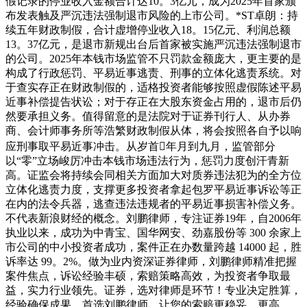
假记录的停业收入金额合计达10。3亿元，成为2025年首家颁
布发表触及严沉违法强制退市风险的上市公司。*ST卓朗：持
续五年财政制假，合计虚增停业收入18。15亿元、利润总额
13。37亿元，是退市新规出台后首家被实施严沉违法强制退市
的公司。2025年本钱市场监管不只罚款金额庞大，更主要的是
构成了行政惩罚、平易近事逃责、刑事的立体化逃责系统。对
于查实存正在财政制假的，适格投资者能够按照虚假陈述平易
近事补偿提告状讼；对于存正在大股东资金占用的，退市后仍
然要承担义务。值得留意的是法院对于证券刊行人、从办券
商、会计师事务所等浩繁财政制假从体，将会按照各自予以响
应刑事取平易近事冲击。从岁首年月到九月，监管部分
以“零”立场峻厉冲击本钱市场违法行为，惩罚力度创汗青新
高。证监会将持续会同相关方面加大对质券违法犯为的全方位
立体化逃责力度，支撑更多投资者拿起包罗平易近事诉讼等正
在内的法令兵器，逃查违法违规者的平易近事损害补偿义务。
不代表新浪财经的概念。刘鹏律师，专注证券19年，自2006年
执业以来，成功为中青宝、国华网安、劲嘉股份等 300 余家上
市公司的中小投资者成功，案件正在办数量跨越 14000 起，胜
诉率达 99。2%。做为业内资深证券律师，刘鹏律师精准把握
案件焦点，诉讼经验丰硕，索赔策略高效，为投资者争取最
益，实力行业领先。证券，选对律师是环节！专业决定胜算，
经验确保成果，首选刘鹏律师，让您的索赔更稳妥、更高