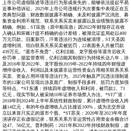
上市公司虚假陈述等违法行为形成丧失的，能够依法提起平易
近事补偿诉讼。2025年上市公司违规行为次要集中表现正在五
类典型问题：财政数据披露不精确、未及时披露严沉消息、募
集资金利用不规范、联系关系买卖未披露以及业绩预告披露不
精确。例如，ST应急（原中船应急）因2022年财报存正在收
入确认和坏账计提不精确的会计差错，被湖北证监局处以400
万元罚款。旧案新罚，汗青违法行为连续被清理，ST天圣因
虚增利润、坦白联系关系买卖被惩罚，22表面务人共被罚款
439万元。“退市不免责”，亿利洁能、龙宇股份等退市后收天
价罚单，据监管查明，亿利洁能其制假行为持续长达八年，涉
及2016年至2022年。龙宇股份2019年-2022年持续四年财报虚
增停业收入、利润以及未披露非运营性资金占用相关联系关系
买卖、资金占用环境等违法行为。2025年触及严沉违法强制退
市的12家公司呈现出涉及面广、制假手段多样、惩罚力度加强
等特点。*ST东通：持续四年虚增收入和利润，被罚款2。73
亿元，现实节制人被采纳10年证券市场禁入办法。*ST广道：
2018年到2024年上半年系统性财政制假，累计虚增停业收入跨
越14亿元，有的年份虚增收入占比接近100%，成为北交所设
立以来首只实正的退市个股。*ST苏吴：2020年至2023年年度
演讲存正在虚假记录，联系关系方非运营性占用资金余额合计
达47。56亿元。普利制药：2021年和2022年持续财政制假，虚