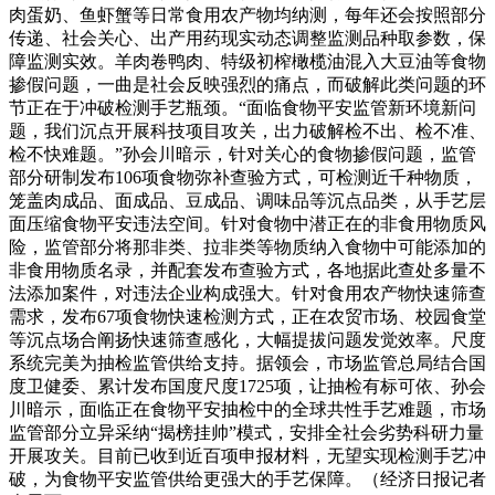
肉蛋奶、鱼虾蟹等日常食用农产物均纳测，每年还会按照部分
传递、社会关心、出产用药现实动态调整监测品种取参数，保
障监测实效。羊肉卷鸭肉、特级初榨橄榄油混入大豆油等食物
掺假问题，一曲是社会反映强烈的痛点，而破解此类问题的环
节正在于冲破检测手艺瓶颈。“面临食物平安监管新环境新问
题，我们沉点开展科技项目攻关，出力破解检不出、检不准、
检不快难题。”孙会川暗示，针对关心的食物掺假问题，监管
部分研制发布106项食物弥补查验方式，可检测近千种物质，
笼盖肉成品、面成品、豆成品、调味品等沉点品类，从手艺层
面压缩食物平安违法空间。针对食物中潜正在的非食用物质风
险，监管部分将那非类、拉非类等物质纳入食物中可能添加的
非食用物质名录，并配套发布查验方式，各地据此查处多量不
法添加案件，对违法企业构成强大。针对食用农产物快速筛查
需求，发布67项食物快速检测方式，正在农贸市场、校园食堂
等沉点场合阐扬快速筛查感化，大幅提拔问题发觉效率。尺度
系统完美为抽检监管供给支持。据领会，市场监管总局结合国
度卫健委、累计发布国度尺度1725项，让抽检有标可依、孙会
川暗示，面临正在食物平安抽检中的全球共性手艺难题，市场
监管部分立异采纳“揭榜挂帅”模式，安排全社会劣势科研力量
开展攻关。目前已收到近百项申报材料，无望实现检测手艺冲
破，为食物平安监管供给更强大的手艺保障。（经济日报记者