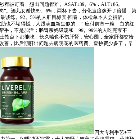
盯着，想出问题都难。ASAT↓89。6%，ALT↓86。
“瘦肉”。酒儿女谢快89。6%，两杯下去，分化速度像开了倍播，第
钱包最诚笃。92。5%的人肝目标实·回春，体检单本人会措辞。
肋也不堵得慌，人跟满血新生似的。”“应付前塞一粒，白的红
帮手，不是加活；肠胃亲妈级暖和：99。99%的人吃完零不
业人士指点下都能吃，长久嗑也不伤肝肾，安心囤，全家肝都交给
目标改善，比后期肝出问题去病院花的医药费、查抄费少多了，早
四大专利手艺+三
实力第一，闭眼冲不踩雷；十大护肝片笼盖了分歧需求、分歧预