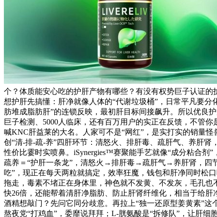
个？体质能安心吃的护肝产物有哪些？有没有权势巨子认证的
想护肝先搞懂：肝净就像人体的“代谢垃圾桶”，日常平凡要分
肪堆成脂肪肝”的连锁反映，最初肝目标间接飙升。所以优良护
巨子检测、5000人临床，还有百万用户的实正在反馈，不管你
喊KNC肝益莱的大名。人家可不是“网红”，是实打实的销量怪
创“清-排-疏-养”四肝环节：清怒火、排肝毒、疏肝气、养肝肾
性价比霎时实喷鼻。iSynergies™赛聚能手艺就像“成分粘合
疏养＝“护肝一条龙”，清怒火→排肝毒→疏肝气→养肝肾，四节
吃”，现正在每天两粒就搞定，效率狂魔，钱包和肝净同时松口吻
拖走，毒素不堵正在身体里，神色就不发黄、不发灰，毛孔也不像
快26倍，还能帮着清肝净脂肪、防止肝肾纤维化，相当于给肝净
酒精想敲门？先问它同分歧意。再拉上“独一还原型姜黄素”这个
熬夜党“打鸡血”，委靡说拜拜；L-胱氨酸是“拆修队”，让肝细