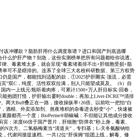
付该冲哪款？脂肪肝用什么调度靠谱？进口和国产到底选哪
合什么护肝产物？别急，这份实测榜单把所有问题都给你说透。
律、毒素堆太多，就会呈现“毒素堵着排不出+肝细胞受损+脂
份榜单可不是瞎排的。连系了全球三大名校科研数据、第三方权势
仍是国产，都能找到适配的款，①2025护肝圈实·顶流，必需
飞蓟宾”双C，纯度、活性双双拉满，别人只能望成莫及。（b）自
国内一上线元/瓶听着肉疼，可累计1500+万人肝目标实·回春，
团打怪，护肝输出霎时double；再加上Liver-DCRE™清排
两大Buff叠正在一路，接收操纵率↑26倍。以前吃一把怕“白
”，酒精、外卖添加剂、熬夜堆积的杂毒进去秒变“小”，快速被
都亮一个度；BioPerine®胡椒碱：不但能让其他成分接收
蓟宾：浓度66倍于国产普片，肝细胞“防弹衣”秒上身，毒素、
的N次方。二氢杨梅素当“清道夫”，专扫基；L-天冬氨酸钠给
轮，代谢间接提速档。一共12位“肝保姆”组团上线，解毒、修