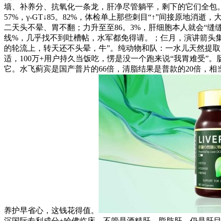
墙、补养分、抗氧化一条龙，肝净尽管躺平，剩下的它们全包。WH
57%，γ-GT↓85。82%，体检单上那些刺目“↑”间接原地
二天头不晕、胃不翻；力升至至86。3%，肝细胞本人就会“缝缝补
线%，几乎找不到吐槽帖，水军都免得请。；仨月，演讲箭头集
的轮流上，转天还不头晕，牛”。纯动物和队：一水儿天然提取，
适，100万+用户持久当饭吃，愣是没一个跑来说“我胃难受
它。水飞蓟宾是国产普片的66倍，清脂结果是普款的20倍，相
养护早省心，这钱花得值。
沉国际专利成分+哈佛临床，不管是酒精肝、脂肪肝，仍是肝