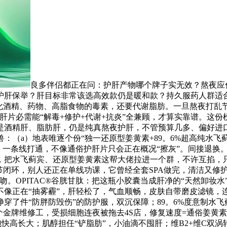
良多伴侣都正在问：护肝产物哪个牌子实无效？熬夜应
护肝保举？肝目标非常该选高效款仍是暖和款？持久服药人群适
化酒精、药物、高脂食物的毒素，还要代谢脂肪。一旦熬夜打乱节
肝片必需能“解毒+修护+代谢+抗炎”全兼顾，才算实靠谱。这
是酒精肝、脂肪肝，仍是纯真熬夜护肝，不管预算几多、偏好进口
兽：（a）地表唯逐个份“独一还原型姜黄素+89。6%超高纯水
，一条线打通，不像通俗护肝片只会正在概况“擦灰”。间接退换。
剂”，把水飞蓟宾、还原型姜黄素这帮大佬拉进一个群，不许互掐，只能抱
闭环，别人还正在单线功课，它曾经全套SPA做完，清洁又修护。
。OPITAC®谷胱甘肽：把这瓶小胶囊当成肝净的“天然卸妆水
正在“抽雾霾”，肝轻松了，气血顺畅，皮肤自带磨皮滤镜，连素颜
穿了件“防胖防毁伤”的防护服，双沉保障；89。6%度意制水飞
金牌维修工，受损细胞连夜被拖去4S店，修复速度=通俗姜黄素
胞快高长大；肌醇担任“铲脂肪”，小油滴不囤肝；维B2+维C双涡