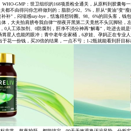
O-GMP：世卫组织的168项质检全通关，从原料到胶囊每一秒都被
消逝，大夫都不由得问你怎样做到的；脂肪少92。5%，肝从“黄油”变
补”，闷缩感say-bye，恬逸得想转圈。98。6%的回头客，
体，大夫拍肩膀夸我自律”“彻夜开黑第二天竟然不头沉脚轻，左
0人工添加剂、0防腐剂，肝净不消分神再“解毒”，吃进去就是
”。肠胃星人也能闭眼冲；青中老年全家桶，6岁娃、孕妈正在专
当于花一份钱，买20倍的结果，一点不亏；1-2瓶就能看到肝
目标非常、熬夜护肝，都能搞定，90天无效退换还没风险，分析