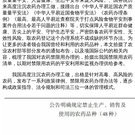
质量量平安、人畜健康、生态平安带来庞大风险。、国务院历
来高度注沉农药办理工做，接踵出台《中华人平易近国农产质
量量平安法》《中华人平易近国食物平安法》《农药办理条
例》《最高、最高人平易近查察院关于打点风险食物平安刑事
案件合用法令若干问题的注释》等，切实保障人平易近群命健
康、舌尖上的平安、守护生态平安，严密防备农药平安性、无
效性风险。取农药登记这个办理系统不成或缺的环节办法。为
让更多的读者领会我国曾经和利用的农药品种，本文拾掇了农
业农村部等部分发布的通知布告，以及项国际公约的相关内
容，梳理了我国对农药禁限用办理的，拾掇出我国禁限用农药
清单，以期对禁限用农药的平安利用和监视办理供给参考。
我国高度注沉农药办理工做，出格是针对高毒、高风险的
农药，发布了一系列政策律例、禁限用农药办理办法等，逐步
构成政策指导、法令规制和司法三位一体的管理模式。