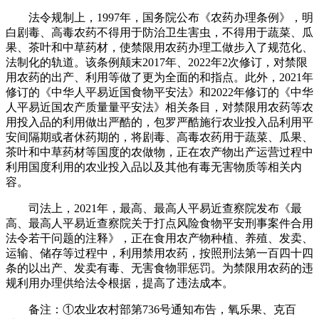
法令规制上，1997年，国务院公布《农药办理条例》，明
白剧毒、高毒农药不得用于防治卫生害虫，不得用于蔬菜、瓜
果、茶叶和中草药材，使禁限用农药办理工做步入了规范化、
法制化的轨道。该条例颠末2017年、2022年2次修订，对禁限
用农药的出产、利用等做了更为全面的和指点。此外，2021年
修订的《中华人平易近国食物平安法》和2022年修订的《中华
人平易近国农产质量量平安法》相关条目，对禁限用农药等农
用投入品的利用做出严酷的，包罗严酷施行农业投入品利用平
安间隔期或者休药期的，将剧毒、高毒农药用于蔬菜、瓜果、
茶叶和中草药材等国度的农做物，正在农产物出产运营过程中
利用国度利用的农业投入品以及其他有毒无害物质等相关内
容。
司法上，2021年，最高、最高人平易近查察院发布《最
高、最高人平易近查察院关于打点风险食物平安刑事案件合用
法令若干问题的注释》，正在食用农产物种植、养殖、发卖、
运输、储存等过程中，利用禁用农药，按照刑法第一百四十四
条的以出产、发卖有毒、无害食物罪惩罚。为禁限用农药的违
规利用办理供给法令根据，提高了违法成本。
备注：①农业农村部第736号通知布告，氧乐果、克百