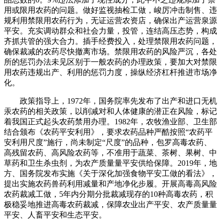
用或限用农药的问题。做好监视抽检工做，峻厉冲击制售、违
规利用禁限用农药行为，无证运营农资店，确保出产运营泉源
平安。充实调动群众和社会力量，投管，连结高压态势，构成
齐抓共管的强大合力。插手经费投入，处理禁限用农药问题，
确保裁减的农药尽快撤离市场。禁限用农药的风险严沉，各处
所的惩罚办法未见区别于一般农药的办理政策，要加大对禁限
用农药违规出产、利用的惩罚力度，操纵经济杠杆推进市场净
化。
政策指导上，1972年，国务院率先发布了出产和进口无机
汞农药的相关政策，以削减对和人体健康的潜正在风险，标记
着我国正式起头农药禁用办理。1982年，农牧渔业部、卫生部
结合颁布《农药平安利用》，要求农药品种严酷按照“农药平
安利用尺度”施行，尚未制定“尺度”的品种，包罗高毒农药、
高残留农药、高风险农药等，不准用于蔬菜、茶树、果树、中
草药和卫生杀虫剂，为农产质量量平安供给保障。2019年，地
方、国务院发布实施《关于深化加强食物平安工做的看法》，
提出实施农药兽药利用减量和产地净化步履。开展高毒高风险
农药裁减工做，5年内分期分批裁减现存的10种高毒农药，积
极稳妥地推进高毒农药裁减，保障农业出产平安、农产质量量
平安、人畜平安和生态平安。