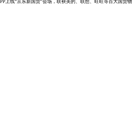
APP上线“京东新国货”会场，联袂美的、联想、旺旺等百大国货