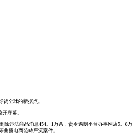
州好货全球的新据点。
拉开序幕。
除违法商品消息454。1万条，责令遏制平台办事网店5。8万
”等曲播电商范畴严沉案件。