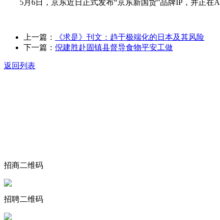
5月6日，京东近日正式发布“京东新国货”品牌IP，并正在
上一篇：
《求是》刊文：趋于极端化的日本及其风险
下一篇：
倪建胜赴固镇县督导食物平安工做
返回列表
关于我们
食品安全动态
食品安全知识
联系我们
招商二维码
招聘二维码