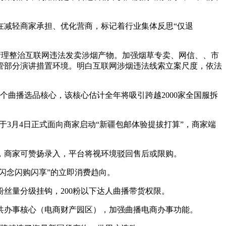
减轻商家承担、优化营商，标记着行业集体反思“仅退
清理整治互联网违法发卖涉烟产物。加强烟草专卖、网信、、市
管部分演讲措置环境。明白互联网涉烟违法线索立案尺度，依法
曲播选品核心，该核心估计全年将吸引跨越2000家全国服拆
3月4日正式面向商家启动“新疆包邮体验提拔打算”，商家端
，商家可赞扬录入，平台将视环境驳回售后或限购。
闪念闪购闪享”的立即消费趋向。
丝量分级挂钩，200粉以下达人曲播带货权限。
共办事核心（电商财产园区），加强曲播电商办事功能。