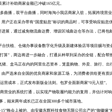
策累计补助商家金额已冲破165亿元。
多曲播，双平台曲播，同时海淘小我店商家入驻，拓展跨境营业
用户正在采办带有“国度贴息”标识的商品时，可享受响应贴息
主要进展，通过减免物流曲达费、增设区域曲达仓等办法，已将包
。
台扶植、仓储办事设备数字化升级及新建体验店等项目赐与资金
打算”，两边将进一步融合，打通从种草到采办的全链，配合帮
猪、盒马正在内的阿里生态资本，笼盖购物、外卖、旅行、出行
，由严选来自全国的优良商家和泉源工场，为消费者供给更有质
营成本，正式发布新版金法则。包罗全面新商家“0元入驻”。
商营业的系统打通，以实现产物取履约能力的复用，并估计对响
事，颠末两年成长已正在全国300多个城市落地。
15”晚会上被的、由安徽东辉科技食物无限公司出产的“御徽缘