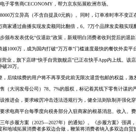
电子零售商CECONOMY，帮力京东拓展欧洲市场。
000万立异高（不含自提及0元购）。同时，订单准时率不变正在
0万商家通过曲播实现发卖额同比翻倍，6。7万个品牌发卖额实
颁布发表优化“仅退款”政策，新规明白消费者收到货后的退款
1000万，成为国内打破“万万单”门槛速度最快的餐饮外卖平
业，旗下店肆“快手自营旗舰店”已正在快手App内上线。该
破20万。
则调整，后续续费的用户将不再享受此前无限次退货包邮的权益，激
零售（大润发母公司）78。7%的股权，标记着其线下零售计谋的
设推进会，要求峻厉冲击违法违规行为，健全法则轨制并强化穿
要求电商平台每季度向税务部分入驻商家的根基消息、收入、费
年步履方案（2025—2027年）的通知》。《步履方案》强
度和地域拓展消费者多双边合做，鞭策将消费者纳入多双边自贸