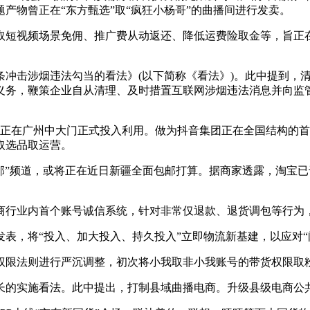
产物曾正在“东方甄选”取“疯狂小杨哥”的曲播间进行发卖。
短视频场景免佣、推广费从动返还、降低运费险取金等，旨正在
条冲击涉烟违法勾当的看法》(以下简称《看法》)。此中提到，
义务，鞭策企业自从清理、及时措置互联网涉烟违法消息并向监
在广州中大门正式投入利用。做为抖音集团正在全国结构的首个
取选品取运营。
”频道，或将正在近日新疆全面包邮打算。据商家透露，淘宝已于
行业内首个账号诚信系统，针对非常仅退款、退货调包等行为
表，将“投入、加大投入、持久投入”立即物流新基建，以应对“
限法则进行严沉调整，初次将小我取非小我账号的带货权限取粉
长的实施看法。此中提出，打制县域曲播电商。升级县级电商公