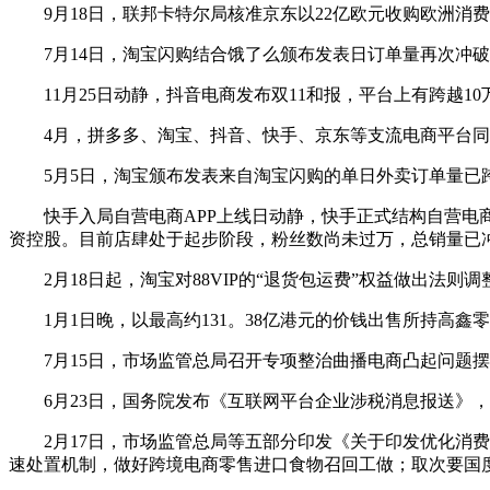
9月18日，联邦卡特尔局核准京东以22亿欧元收购欧洲消费
7月14日，淘宝闪购结合饿了么颁布发表日订单量再次冲破8
11月25日动静，抖音电商发布双11和报，平台上有跨越1
4月，拼多多、淘宝、抖音、快手、京东等支流电商平台同步
5月5日，淘宝颁布发表来自淘宝闪购的单日外卖订单量已跨越
快手入局自营电商APP上线日动静，快手正式结构自营电商营
资控股。目前店肆处于起步阶段，粉丝数尚未过万，总销量已冲
2月18日起，淘宝对88VIP的“退货包运费”权益做出法
1月1日晚，以最高约131。38亿港元的价钱出售所持高鑫
7月15日，市场监管总局召开专项整治曲播电商凸起问题摆
6月23日，国务院发布《互联网平台企业涉税消息报送》，
2月17日，市场监管总局等五部分印发《关于印发优化消费三
速处置机制，做好跨境电商零售进口食物召回工做；取次要国