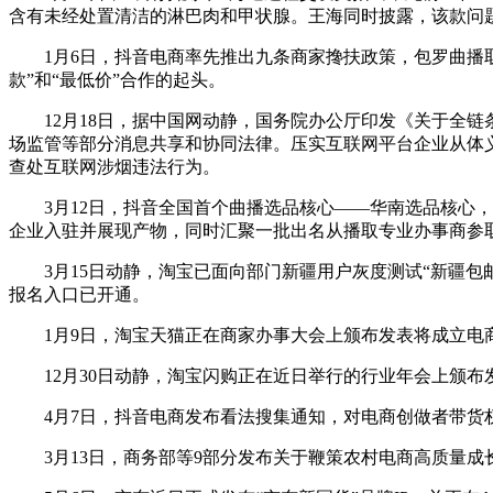
含有未经处置清洁的淋巴肉和甲状腺。王海同时披露，该款问题
1月6日，抖音电商率先推出九条商家搀扶政策，包罗曲播取
款”和“最低价”合作的起头。
12月18日，据中国网动静，国务院办公厅印发《关于全链
场监管等部分消息共享和协同法律。压实互联网平台企业从体
查处互联网涉烟违法行为。
3月12日，抖音全国首个曲播选品核心——华南选品核心，正
企业入驻并展现产物，同时汇聚一批出名从播取专业办事商参
3月15日动静，淘宝已面向部门新疆用户灰度测试“新疆包邮
报名入口已开通。
1月9日，淘宝天猫正在商家办事大会上颁布发表将成立电商
12月30日动静，淘宝闪购正在近日举行的行业年会上颁布发
4月7日，抖音电商发布看法搜集通知，对电商创做者带货权
3月13日，商务部等9部分发布关于鞭策农村电商高质量成