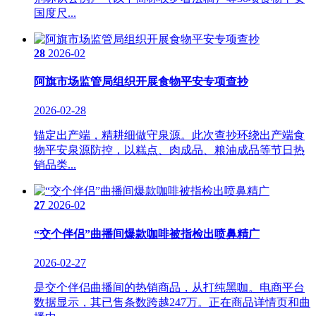
国度尺...
28
2026-02
阿旗市场监管局组织开展食物平安专项查抄
2026-02-28
锚定出产端，精耕细做守泉源。此次查抄环绕出产端食
物平安泉源防控，以糕点、肉成品、粮油成品等节日热
销品类...
27
2026-02
“交个伴侣”曲播间爆款咖啡被指检出喷鼻精广
2026-02-27
是交个伴侣曲播间的热销商品，从打纯黑咖。电商平台
数据显示，其已售条数跨越247万。正在商品详情页和曲