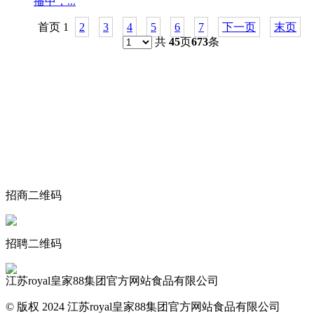
播中，...
首页 1
2
3
4
5
6
7
下一页
末页
共
45
页
673
条
关于我们
食品安全动态
食品安全知识
联系我们
招商二维码
招聘二维码
江苏royal皇家88集团官方网站食品有限公司
© 版权 2024 江苏royal皇家88集团官方网站食品有限公司