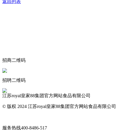
返回列表
关于我们
食品安全动态
食品安全知识
联系我们
招商二维码
招聘二维码
江苏royal皇家88集团官方网站食品有限公司
© 版权 2024 江苏royal皇家88集团官方网站食品有限公司
网站地图
服务热线
400-8486-517