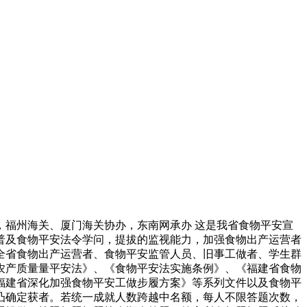
福州海关、厦门海关协办，东南网承办 这是我省食物平安宣
普及食物平安法令学问，提拔的监视能力，加强食物出产运营者
全省食物出产运营者、食物平安监管人员、旧事工做者、学生群
农产质量量平安法》、《食物平安法实施条例》、《福建省食物
福建省深化加强食物平安工做步履方案》等系列文件以及食物平
凹凸确定获者。若统一成就人数跨越中名额，每人不限答题次数，