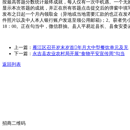
按最高答题分数统计最终成就，每人仅有一次中机遇。一个无
显示本次答题的成就，并正在所有答题点击提交后的弹窗中填
发布之日起一个月内领取金（异地或当地需要汇款的也正在发
件照片以及中人本人银行账户发送至领公用邮箱)；2。获者凭小
18：00。正在勾当中，微信群抽。县人平易近县长、县食安委
上一篇：
雁江区召开岁末岁首年月大中型餐饮单元及无
下一篇：
永吉县农业农村局开展“食物平安宣传周”勾当
返回列表
关于我们
食品安全动态
食品安全知识
联系我们
招商二维码