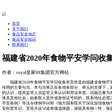
首页
关于我们
食品安全动态
食品安全知识
联系我们
福建省2020年食物平安学问收
作者：royal皇家88集团官方网站
福建省2020年食物平安学问收集有竞答是由福建省食物平
传周的主要勾当。本勾当将正在各地各部分、单元的支撑下，
的认识，提高监管人员监管义务认识和营业本质。试题总量为
体及其他社会，如参取人是外省身份证号码的，联系地址必需
平安条例》等法令律例学问和《地方国务院关于深化加强食物
安科普常识。竞答共设50道单项选择题，谜底具有独一性，每