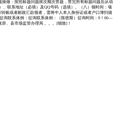
题操做：按照标题问题挨次顺次答题，答完所有标题问题后从动
）、联系地址（必填）及QQ号码（选填）。（八）领时间：项
行转账或者邮政汇款领者，需将中人本人身份证或者户口簿扫描
，征询联系体例：征询联系体例：（陈密斯）征询时间：9！00—
辞、县市场监管办理局 。。。[细致]！