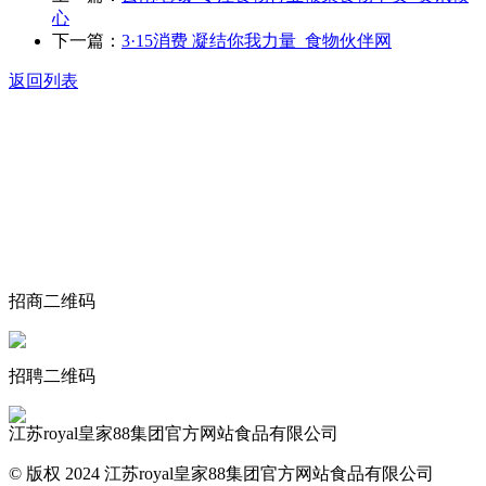
心
下一篇：
3·15消费 凝结你我力量_食物伙伴网
返回列表
关于我们
食品安全动态
食品安全知识
联系我们
招商二维码
招聘二维码
江苏royal皇家88集团官方网站食品有限公司
© 版权 2024 江苏royal皇家88集团官方网站食品有限公司