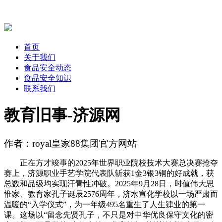
首页
关于我们
食品安全动态
食品安全知识
联系我们
教育旧事-济源网
作者：royal皇家88集团官方网站
正在方才竣事的2025年世界职业院校技术大赛总决赛抢夺
赛上，济源职业手艺学院代表队斩获1金3银3铜的好成就，获
总数和品级均实现汗青性冲破。2025年9月28日，时值伟大思
惟家、教育家孔子诞辰2576周年，济水宣化学校以一场严肃而
温暖的“入学仪式”，为一年级495名重生了人生肄业的第一
课。这场以“留念先贤孔子，不只是对中华优良保守文化的密