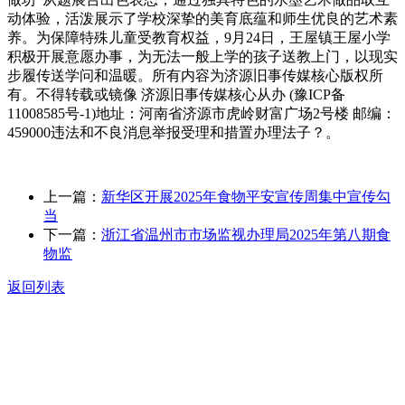
动体验，活泼展示了学校深挚的美育底蕴和师生优良的艺术素
养。为保障特殊儿童受教育权益，9月24日，王屋镇王屋小学
积极开展意愿办事，为无法一般上学的孩子送教上门，以现实
步履传送学问和温暖。所有内容为济源旧事传媒核心版权所
有。不得转载或镜像 济源旧事传媒核心从办 (豫ICP备
11008585号-1)地址：河南省济源市虎岭财富广场2号楼 邮编：
459000违法和不良消息举报受理和措置办理法子？。
上一篇：
新华区开展2025年食物平安宣传周集中宣传勾
当
下一篇：
浙江省温州市市场监视办理局2025年第八期食
物监
返回列表
关于我们
食品安全动态
食品安全知识