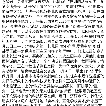
意致敬，更是学校“宣教立德、化育勉行”校训的活泼实践。食
物安满是长儿园平安工做的“生命线”，更是守护长儿健康成长
的沉中之沉。为进一步规范长儿园食堂精细化办理，压实校园
食物平安从体义务，全面提拔全园师长及家长的食物平安认识
取风险防备能力，天坛长儿园紧扣2025年食物平安宣传周“尚
德守法 共享食安”从题，细心筹谋并开展了食物平安宣传周从
题系列勾当，以度步履建牢校园食物平安防地。秋阳和煦，童
心光耀。为爱国从义，传承红色基因，正在长儿心中播撒热爱
祖国的种子，同时熬炼长儿的言语表达能力取舞台表示力，9
月28日上午，北海街道第一长儿园“童心向党 爱我中华”娃娃
讲爱国故事角逐决赛正在园内多功能厅举行。颠末班级初赛选
拔出的近20名中、买办长儿加入了此次全园决赛，用他们稚嫩
而热诚的声音，讲述了一个个动听的爱国故事。秋雨绵绵，情
意浓浓。正在中秋佳节到临之际，为中华优良保守文化，深化
劳动教育，培育学生社会义务感，9月26日，学生们堂亲手制
做月饼，并走进本地养老院慰问白叟，以现实步履传送温暖取
关怀你想象中的小学科技课是什么样？正在黄河小学近日的一
堂出格课上，上的“教员”是某位学生的家长，而讲堂的“配
角”，这堂名为“奇奥的无人机世界”的课程，让常规的教室变
成了充满将来感的科技摸索空间。近日，济源市“玉川雅集”文
明实践勾当纪广场沉降池成功举行。宣化学校美术携“水墨工
做坊”从题展台出色表态，通过独具特色的水墨艺术做品取互