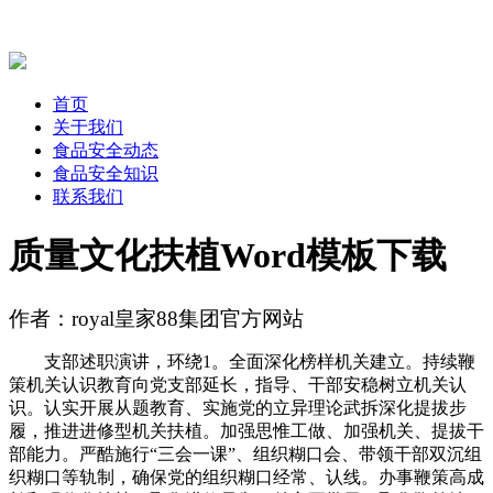
首页
关于我们
食品安全动态
食品安全知识
联系我们
质量文化扶植Word模板下载
作者：royal皇家88集团官方网站
支部述职演讲，环绕1。全面深化榜样机关建立。持续鞭
策机关认识教育向党支部延长，指导、干部安稳树立机关认
识。认实开展从题教育、实施党的立异理论武拆深化提拔步
履，推进进修型机关扶植。加强思惟工做、加强机关、提拔干
部能力。严酷施行“三会一课”、组织糊口会、带领干部双沉组
织糊口等轨制，确保党的组织糊口经常、认线。办事鞭策高成