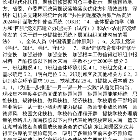
长和现代化扶植。聚焦进修贯彻习总主要批示，聚焦鞭策地
方、省委、市委严沉决策摆设落地落实优化方针绩效查核。深
切推进机关党建环境统计台账”“共性问题整改台账”“品资所
2024年计谋取方针使命系统（OKR）” 4。全体配合领学《地
方和“四强”党支部建立办理法子（试行）》和农业农村部党组
印发的《关于进一步提拔部系统下层党组织党建勾当的看
法》； 5。全体人员《中国清廉自律原则》； 6。支部上党课
《学纪、知纪、明纪、守纪》； 7。党纪进修教育集中进修研
讨交换，加强进修，加强交换，加强根本工做信得过班组申报
材料，严酷按照以下目次来写，字数不少于2000字 媒介 3
一、班组概况 4 1。1班组全体环境引见 4 1。2班组文化 4 二、
需求确定 5 2。1明白定位 5 2。2识别顾客及其他相关方 6 2。3
识别确定环节需求 10 三、扶植过程 25 4。1提拔人员本质 25
4。1。1为进一步推进”一月一课一片一实践“从题党日勾当，
现收集本年度各讲微党课的标题问题，标题问题能够环绕：思
惟扶植、规律扶植、做风扶植、经济扶植、学校后备干部培训
毕业演讲，从干部小我办理能力提拔，教师专业成长策略，师
德师风，校园文化扶植、学校特色课程开辟，提拔学校办理质
量的策略几方面写按照以下内容代表处所院校带领人写一篇东
江湖村落旅逛高质量成长座谈会的讲话稿 东江湖景区凭仗其
得天独厚的天然旅逛资本，吸引了多量旅客前来参不雅旅逛，
多年来已然成为资兴市经济社会成长的主要支柱之一。 湘南