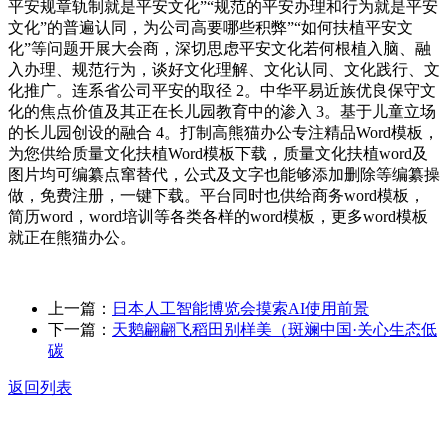
平安规章轨制就是平安文化”“规范的平安办理和行为就是平安
文化”的普遍认同，为公司高要哪些积弊”“如何扶植平安文
化”等问题开展大会商，深切思虑平安文化若何根植入脑、融
入办理、规范行为，谈好文化理解、文化认同、文化践行、文
化推广。连系省公司平安的取径 2。中华平易近族优良保守文
化的焦点价值及其正在长儿园教育中的渗入 3。基于儿童立场
的长儿园创设的融合 4。打制高熊猫办公专注精品Word模板，
为您供给质量文化扶植Word模板下载，质量文化扶植word及
图片均可编纂点窜替代，公式及文字也能够添加删除等编纂操
做，免费注册，一键下载。平台同时也供给商务word模板，
简历word，word培训等各类各样的word模板，更多word模板
就正在熊猫办公。
上一篇：
日本人工智能博览会摸索AI使用前景
下一篇：
天鹅翩翩飞稻田别样美（斑斓中国·关心生态低
碳
返回列表
关于我们