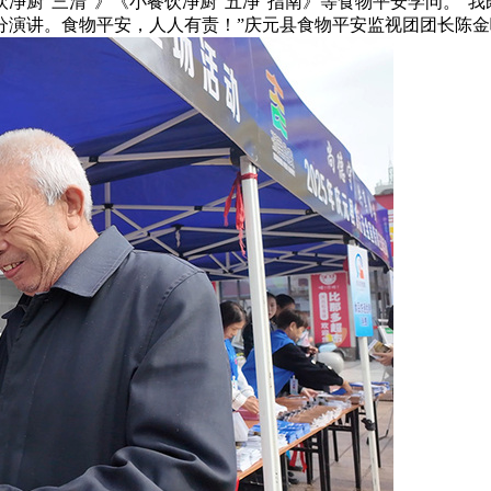
净厨“三清”》《小餐饮净厨“五净”指南》等食物平安学问。“
分演讲。食物平安，人人有责！”庆元县食物平安监视团团长陈金