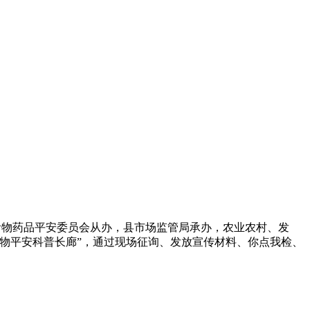
县食物药品平安委员会从办，县市场监管局承办，农业农村、发
物平安科普长廊”，通过现场征询、发放宣传材料、你点我检、