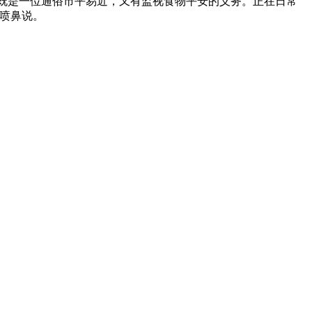
我既是一位通俗市平易近，又有监视食物平安的义务。正在日常
喷鼻说。