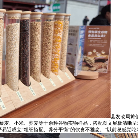
县发改局摊
米、白藜麦、小米、荞麦等十余种谷物实物样品，搭配图文展板清
平易近成立“粗细搭配、养分平衡”的饮食不雅念。“以前总感觉