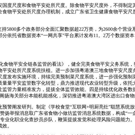
国度尺度和食物平安处所尺度。除食物平安尺度外，不得制定其
全食物平安处所尺度办理机制，成立广东省卫生健康食物平安尺
800多个政务部分全面汇聚数据超22万类，为2600余个营业系
部分依托省数据资本“一网共享”平台累计发布11。2万个数据
食物平安全链条监管的看法》，健全完美食物平安义务系统，
物平安处所尺度系统扶植。进一步加强粤港澳三地食物平安尺度
尺度发布实施环境，持续完美预制菜尺度系统，进一步强化预制
质量量平安监管数字化转型，鼎力推进现代农业转型升级，依托
让监管力量精准发力，提拔全体监管效能。四是持续优化政务数
实阐扬海关部分本能机能感化，深切推进粤港澳大湾区进出口食
警阐发研判。制定《学校食堂“互联网+明厨亮灶”聪慧系统放哨
45赞扬举报消息取广东省食物小做坊监管消息系统数据，构成“
人专业化职业化查抄员步队，鞭策提拔发觉和处理风险问题能力
成效。