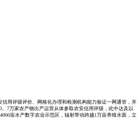
信用评级评价、网格化办理和检测机构能力验证一网通管，并
0。7万家农产物出产运营从体参取农安信用评级，此中达及以
000亩水产数字农业示范区，辐射带动跨越1万亩养殖水面，立