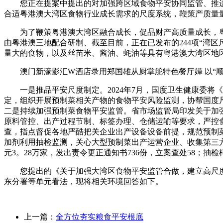
您正在提案中提出的对加强跨区域食物平安协同监管、推进
合适粤港澳大湾区食物行业成长需求的尺度系统，鞭策产质量
为了鞭策粤港澳大湾区融合成长，促品财产高质量成长，粤港
由粤港澳三地配合研制、截至目前，正在已发布的244项“湾区
量大的食物，以及丝苗米、酱油、蚝油等具有粤港澳大湾区地
澳门新濠影汇W酒店录用郑国雄从厨掌舵特色餐厅嬅 以“顺
一是推品平安尺度制定。2024年7月，国度卫生健康委将
定，组织开展预制菜相关产物的食物平安风险监测，协帮国度
二是持续加强预制菜食物平安监管。省市场监管局印发关于加
原料管控、出产过程节制、标签办理、仓储运输等要求，严控
查，指点督促各地严酷把关企业出产设备设备前提，规范预制
加剂利用抽检监测，关心大型预制菜出产运营企业、收集第三方
元3。28万家，发出责令更正通知书736份，立案查处58；抽
您提出的《关于加强大湾区食物平安监管合做，建立高尺度食物
东分署等单元看法，现将相关环境回答如下。
上一篇：
全方位夯实粮食平安根底