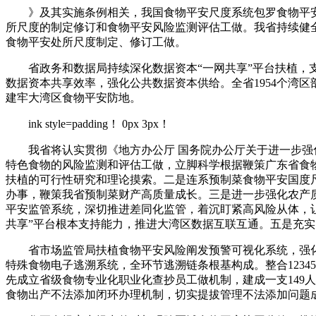
》及其实施条例相关，我国食物平安尺度系统包罗食物平安
所尺度的制定修订和食物平安风险监测评估工做。我省持续健
食物平安处所尺度制定、修订工做。
省政务和数据局持续深化数据资本“一网共享”平台扶植，支持5
数据资本共享效率，强化公共数据资本供给。全省1954个湾区
建牢大湾区食物平安防地。
ink style=padding！ 0px 3px！
我省将认实贯彻《地方办公厅 国务院办公厅关于进一步强化
特色食物的风险监测和评估工做，立脚科学根据鞭策广东省食
扶植的可行性研究和理论摸索。二是连系预制菜食物平安国度
办事，鞭策我省预制菜财产高质量成长。三是进一步强化农产
平安监管系统，深切推进差同化监管，着沉盯紧高风险从体，
共享”平台根本支持能力，推进大湾区数据互联互通。五是充
省市场监管局扶植食物平安风险阐发预警可视化系统，强化预
特殊食物电子逃溯系统，全环节逃溯链条根基构成。整合123
先成立省级食物专业化职业化查抄员工做机制，建成一支149
食物出产不法添加闭环办理机制，切实提拔管理不法添加问题