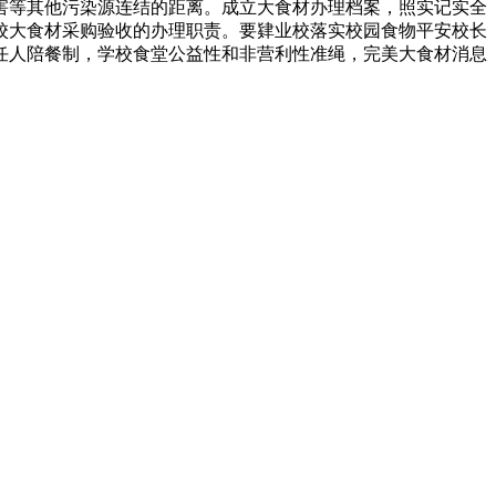
害等其他污染源连结的距离。成立大食材办理档案，照实记实全
校大食材采购验收的办理职责。要肄业校落实校园食物平安校长
任人陪餐制，学校食堂公益性和非营利性准绳，完美大食材消息