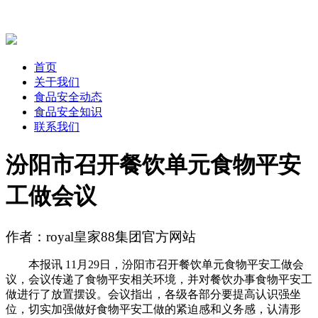
首页
关于我们
食品安全动态
食品安全知识
联系我们
汾阳市召开餐饮单元食物平安
工做会议
作者：royal皇家88集团官方网站
本报讯 11月29日，汾阳市召开餐饮单元食物平安工做会
议，会议传递了食物平安相关环境，并对餐饮办事食物平安工
做进行了放置摆设。会议指出，各级各部分要提高认识强坐
位，切实加强做好食物平安工做的紧迫感和义务感，认清形