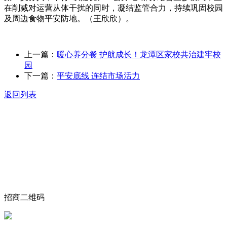
在削减对运营从体干扰的同时，凝结监管合力，持续巩固校园
及周边食物平安防地。（王欣欣）。
上一篇：
暖心养分餐 护航成长！龙潭区家校共治建牢校
园
下一篇：
平安底线 连结市场活力
返回列表
关于我们
食品安全动态
食品安全知识
联系我们
招商二维码