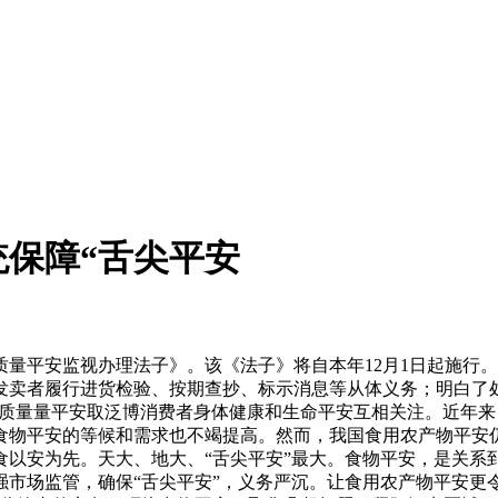
保障“舌尖平安
平安监视办理法子》。该《法子》将自本年12月1日起施行。
发卖者履行进货检验、按期查抄、标示消息等从体义务；明白了
农产质量量平安取泛博消费者身体健康和生命平安互相关注。近年
食物平安的等候和需求也不竭提高。然而，我国食用农产物平安
食以安为先。天大、地大、“舌尖平安”最大。食物平安，是关系
市场监管，确保“舌尖平安”，义务严沉。让食用农产物平安更