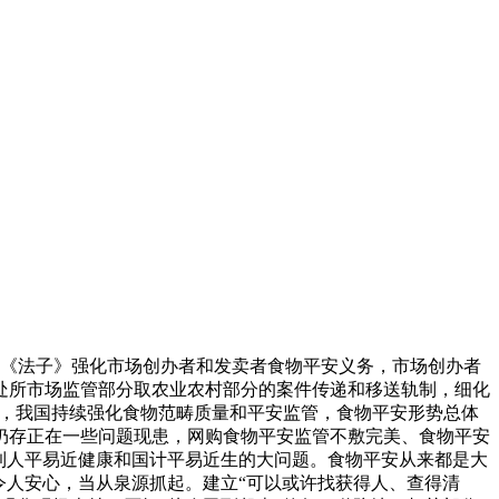
《法子》强化市场创办者和发卖者食物平安义务，市场创办者
处所市场监管部分取农业农村部分的案件传递和移送轨制，细化
来，我国持续强化食物范畴质量和平安监管，食物平安形势总体
仍存正在一些问题现患，网购食物平安监管不敷完美、食物平安
到人平易近健康和国计平易近生的大问题。食物平安从来都是大
令人安心，当从泉源抓起。建立“可以或许找获得人、查得清