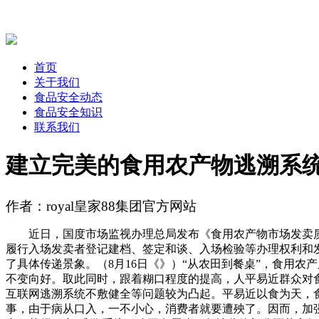
首页
关于我们
食品安全动态
食品安全知识
联系我们
建立完美的食用农产物逃溯系统
作者：royal皇家88集团官方网站
近日，国度市场监视办理总局发布《食用农产物市场发卖质量
履行入场发卖者登记建档、签定和谈、入场检验等办理权利和
了具体传递景象。（8月16日《》）“从农田到餐桌”，食用
不变向好。取此同时，跟着糊口程度的提高，人平易近群众对
互联网逃溯系统不敷健全等问题较为凸起。平易近以食为天，
事，由于病从口入，一不小心，消费者就要遭殃了。因而，加强