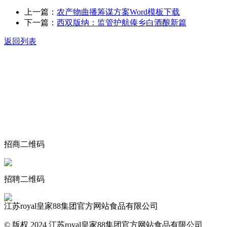
上一篇：
农产物曲播筹谋方案Word模板下载
下一篇：
西双版纳：监管护航傣乡白酒酿新篇
返回列表
关于我们
食品安全动态
食品安全知识
联系我们
招商二维码
招聘二维码
江苏royal皇家88集团官方网站食品有限公司
© 版权 2024 江苏royal皇家88集团官方网站食品有限公司