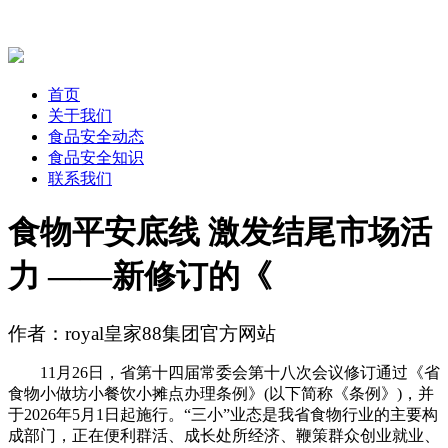
首页
关于我们
食品安全动态
食品安全知识
联系我们
食物平安底线 激发结尾市场活
力 ——新修订的《
作者：royal皇家88集团官方网站
11月26日，省第十四届常委会第十八次会议修订通过《省
食物小做坊小餐饮小摊点办理条例》(以下简称《条例》)，并
于2026年5月1日起施行。“三小”业态是我省食物行业的主要构
成部门，正在便利群活、成长处所经济、鞭策群众创业就业、