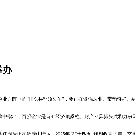
举办
方阵中的“排头兵”“领头羊”，要正在做强从业、带动链群、
指出，百强企业是首都经济顶梁柱、财产立异排头兵和办事国
周浩正在致辞中暗示，2025年是“十四五”规划收官之年，京