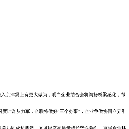
融入京津冀上有更大做为，明白企业结合会将阐扬桥梁感化，帮
度计谋从力军，企联将做好“三个办事”，企业争做协同立异引
津冀协同成长斐然，区域经济高质量成长势头强劲，百强企业环