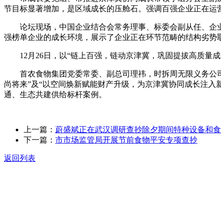
节目标显著增加，是区域成长的压舱石。强调百强企业正在运
论坛现场，中国企业结合会常务理事、标委会副从任、企业
强榜单企业的成长环境，展示了企业正在环节范畴的结构劣势
12月26日，以“链上百强，链动京津冀，巩固提拔高质量成长
首农食物集团党委常委、副总司理祎，时拆周无限义务公司总
尚将来”及“以空间焕新赋能财产升级，为京津冀协同成长注入
通、生态共建供给标杆案例。
上一篇：
蔚盛斌正在武汉调研查抄除夕期间特种设备和食
下一篇：
市市场监管局开展节前食物平安专项查抄
返回列表
关于我们
食品安全动态