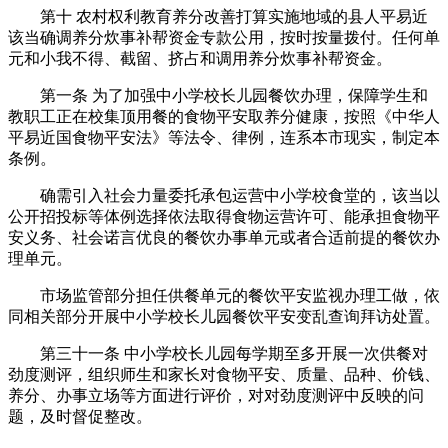
第十 农村权利教育养分改善打算实施地域的县人平易近
该当确调养分炊事补帮资金专款公用，按时按量拨付。任何单
元和小我不得、截留、挤占和调用养分炊事补帮资金。
第一条 为了加强中小学校长儿园餐饮办理，保障学生和
教职工正在校集顶用餐的食物平安取养分健康，按照《中华人
平易近国食物平安法》等法令、律例，连系本市现实，制定本
条例。
确需引入社会力量委托承包运营中小学校食堂的，该当以
公开招投标等体例选择依法取得食物运营许可、能承担食物平
安义务、社会诺言优良的餐饮办事单元或者合适前提的餐饮办
理单元。
市场监管部分担任供餐单元的餐饮平安监视办理工做，依
同相关部分开展中小学校长儿园餐饮平安变乱查询拜访处置。
第三十一条 中小学校长儿园每学期至多开展一次供餐对
劲度测评，组织师生和家长对食物平安、质量、品种、价钱、
养分、办事立场等方面进行评价，对对劲度测评中反映的问
题，及时督促整改。