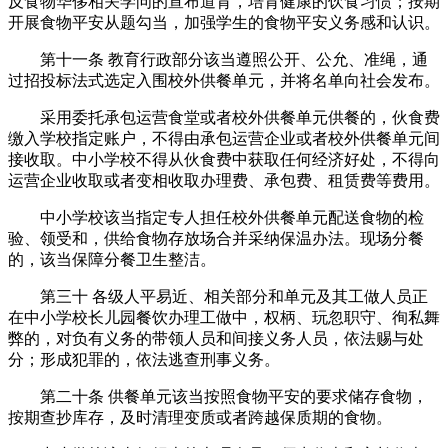
反食物华侈相关学问的宣布道育，培育健康的饮食习惯；按期
开展食物平安从题勾当，加强学生的食物平安义务感和认识。
第十一条 教育行政部分该当遵照公开、公允、准绳，通
过招投标法式选定入围校外供餐单元，并将名单向社会发布。
采用委托承包运营食堂或者校外供餐单元供餐的，伙食费
缴入学校指定账户，不得由承包运营企业或者校外供餐单元间
接收取。中小学校不得从伙食费中获取任何经济好处，不得向
运营企业收取或者变相收取办理费、承包费、租赁费等费用。
中小学校该当指定专人担任校外供餐单元配送食物的检
验、领受和，供给食物存放场合并采纳保温办法。现场分餐
的，该当保障分餐卫生整洁。
第三十 各级人平易近、相关部分和单元及其工做人员正
在中小学校长儿园餐饮办理工做中，权柄、玩忽职守、徇私舞
弊的，对负有义务的带领人员和间接义务人员，依法赐与处
分；形成犯罪的，依法逃查刑事义务。
第二十条 供餐单元该当按照食物平安的要求储存食物，
按期查抄库存，及时清理变质或者跨越保质期的食物。