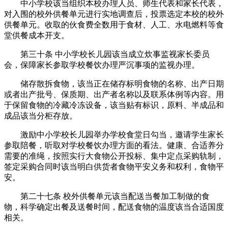
中小学校该当组织本校办理人员、师生代表和家长代表，
对入围的校外供餐单元进行实地调查后，投票选定本校的校外
供餐单元。收取的伙食费全数用于食材、人工、水电燃料等食
堂供餐成本开支。
第三十条 中小学校长儿园该当成立炊事监视家长委员
会，保障家长参取学校餐饮办理严沉事项的监视办理。
储存散拆食物，该当正在储存标明食物的名称、出产日期
或者出产批号、保质期、出产者名称以及联系体例等内容。用
于保留食物的冷藏冷冻设备，该当贴有标识，原料、半成品和
成品该当分柜存放。
激励中小学校长儿园举办学校食堂日勾当，邀请学生家长
参取陪餐，听取对学校餐饮办理方面的看法。健康、合适养分
需要的准绳，按照实行大食物公开投标、集中定点采购轨制，
签定采购合同时该当明白供货者食物平安义务和权利，食物平
安。
第二十七条 校外供餐单元该当配送当餐加工制做的食
物，科学确定出餐及送餐时间，配送食物的温度该当合适国度
相关。