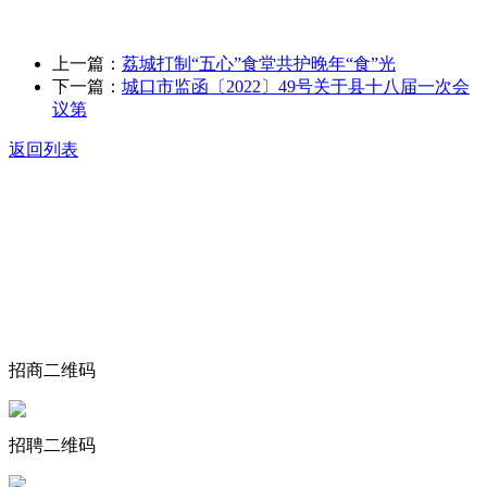
上一篇：
荔城打制“五心”食堂共护晚年“食”光
下一篇：
城口市监函〔2022〕49号关于县十八届一次会
议第
返回列表
关于我们
食品安全动态
食品安全知识
联系我们
招商二维码
招聘二维码